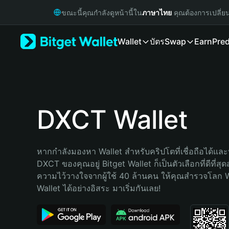
English
ขณะนี้คุณกำลังดูหน้านี้ใน
ภาษาไทย
คุณต้องการเปลี่ย
日本語
Tiếng Việt
Wallet
บัตร
Swap
Earn
Pred
Русский
Español (Latinoamérica)
Türkçe
Italiano
Français
Deutsch
DXCT Wallet
简体中文
繁體中文
Português (Portugal)
หากกำลังมองหา Wallet สำหรับคริปโตที่เชื่อถือได้และป
Bahasa Indonesia
DXCT ของคุณอยู่ Bitget Wallet ก็เป็นตัวเลือกที่ดีที่สุ
ภาษาไทย
ความไว้วางใจจากผู้ใช้ 40 ล้านคน ให้คุณสำรวจโลก 
हिन्दी
Wallet ได้อย่างอิสระ มาเริ่มกันเลย!
বাংলা
Español
Português (Brasil)
Español (Argentina)