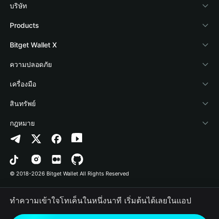
บริษัท
เกี่ยวกับ Bitget Wallet
Products
Blog
Crypto Card
Bitget Wallet X
Academy
Stablecoin Earn
นักพัฒนา
ความปลอดภัย
ข่าวสารด้านคริปโต
Payfi Crypto
เชื่อมต่อ Wallet
Protection Fund
เครื่องมือ
ศูนย์ช่วยเหลือ
Crypto Swap API
Bitget Wallet Pay
เทคโนโลยีความปลอดภัย
ซื้อคริปโต
สินทรัพย์
ติดต่อเรา
Altcoin Season Index
ลิสต์โปรเจกต์
การตรวจจับการอนุญาต
Arbitrum
กฎหมาย
ทรัพยากรข้อมูลของแบรนด์
Prediction Markets
การตรวจจับสัญญา
Avalanche
นโยบายความเป็นส่วนตัว
อาชีพ
DApp
การโอนเป็นชุด
Bitcoin
ข้อตกลงในการใช้บริการ
© 2018-2026 Bitget Wallet All Rights Reserved
การยืนยันช่องทางอย่างเป็นทางการ
Trade
BNB Chain
Risk Disclosure
ทำความเข้าใจโทเค็นในหนึ่งนาที เริ่มต้นได้เลยในแอป
RWA
Polygon