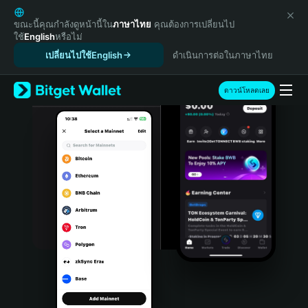
English
日本語
ขณะนี้คุณกำลังดูหน้านี้ใน
ภาษาไทย
คุณต้องการเปลี่ยนไป
ใช้
English
หรือไม่
Tiếng Việt
เปลี่ยนไปใช้English
ดำเนินการต่อในภาษาไทย
Русский
Español (Latinoamérica)
Türkçe
ดาวน์โหลดเลย
Italiano
Français
Deutsch
简体中文
繁體中文
Português (Portugal)
Bahasa Indonesia
ภาษาไทย
हिन्दी
বাংলা
Español
Português (Brasil)
Español (Argentina)