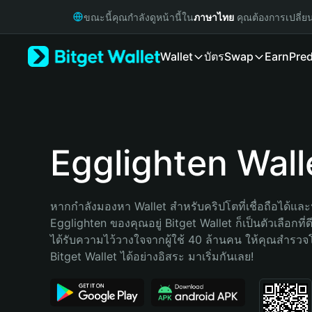
English
ขณะนี้คุณกำลังดูหน้านี้ใน
ภาษาไทย
คุณต้องการเปลี่ย
日本語
Tiếng Việt
Wallet
บัตร
Swap
Earn
Pred
Русский
Español (Latinoamérica)
Türkçe
Italiano
Français
Deutsch
Egglighten Wall
简体中文
繁體中文
Português (Portugal)
หากกำลังมองหา Wallet สำหรับคริปโตที่เชื่อถือได้และป
Bahasa Indonesia
Egglighten ของคุณอยู่ Bitget Wallet ก็เป็นตัวเลือกที่ดี
ภาษาไทย
ได้รับความไว้วางใจจากผู้ใช้ 40 ล้านคน ให้คุณสำรว
हिन्दी
Bitget Wallet ได้อย่างอิสระ มาเริ่มกันเลย!
বাংলা
Español
Português (Brasil)
Español (Argentina)