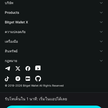
บริษัท
เกี่ยวกับ Bitget Wallet
Products
Blog
Crypto Card
Bitget Wallet X
Academy
Stablecoin Earn
นักพัฒนา
ความปลอดภัย
ข่าวสารด้านคริปโต
Payfi Crypto
เชื่อมต่อ Wallet
Protection Fund
เครื่องมือ
ศูนย์ช่วยเหลือ
Crypto Swap API
Bitget Wallet Pay
เทคโนโลยีความปลอดภัย
ซื้อคริปโต
สินทรัพย์
ติดต่อเรา
Altcoin Season Index
ลิสต์โปรเจกต์
การตรวจจับการอนุญาต
Arbitrum
กฎหมาย
ทรัพยากรข้อมูลของแบรนด์
Prediction Markets
การตรวจจับสัญญา
Avalanche
นโยบายความเป็นส่วนตัว
อาชีพ
DApp
การโอนเป็นชุด
Bitcoin
ข้อตกลงในการใช้บริการ
© 2018-2026 Bitget Wallet All Rights Reserved
การยืนยันช่องทางอย่างเป็นทางการ
Trade
BNB Chain
Risk Disclosure
รับโทเค็นใน 1 นาที: เริ่มในแอปได้เลย
RWA
Polygon