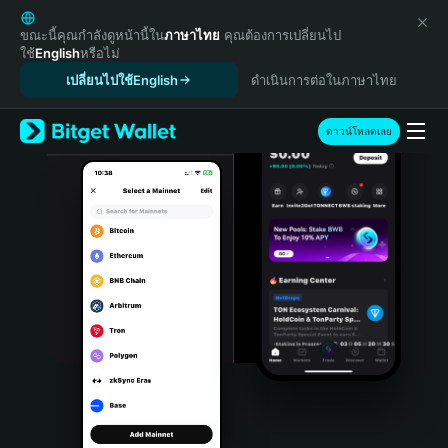
English
日本語
ขณะนี้คุณกำลังดูหน้านี้ใน
ภาษาไทย
คุณต้องการเปลี่ยนไป
ใช้
English
หรือไม่
Tiếng Việt
เปลี่ยนไปใช้English
ดำเนินการต่อในภาษาไทย
Русский
Español (Latinoamérica)
Türkçe
ดาวน์โหลดเลย
Italiano
Français
Deutsch
简体中文
繁體中文
Português (Portugal)
Bahasa Indonesia
ภาษาไทย
हिन्दी
বাংলা
Español
Português (Brasil)
Español (Argentina)