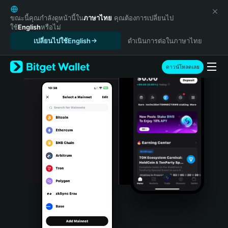
English
日本語
ขณะนี้คุณกำลังดูหน้านี้ใน
ภาษาไทย
คุณต้องการเปลี่ยนไป
ใช้
English
หรือไม่
Tiếng Việt
เปลี่ยนไปใช้English
ดำเนินการต่อในภาษาไทย
Русский
Español (Latinoamérica)
Türkçe
ดาวน์โหลดเลย
Italiano
Français
Deutsch
简体中文
繁體中文
Português (Portugal)
Bahasa Indonesia
ภาษาไทย
हिन्दी
বাংলা
Español
Português (Brasil)
Español (Argentina)