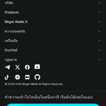
บริษัท
เกี่ยวกับ Bitget Wallet
Products
Blog
Crypto Card
Bitget Wallet X
Academy
Stablecoin Earn
นักพัฒนา
ความปลอดภัย
ข่าวสารด้านคริปโต
Payfi Crypto
เชื่อมต่อ Wallet
Protection Fund
เครื่องมือ
ศูนย์ช่วยเหลือ
Crypto Swap API
Bitget Wallet Pay
เทคโนโลยีความปลอดภัย
ซื้อคริปโต
สินทรัพย์
ติดต่อเรา
Altcoin Season Index
ลิสต์โปรเจกต์
การตรวจจับการอนุญาต
Arbitrum
กฎหมาย
ทรัพยากรข้อมูลของแบรนด์
Prediction Markets
การตรวจจับสัญญา
Avalanche
นโยบายความเป็นส่วนตัว
อาชีพ
DApp
การโอนเป็นชุด
Bitcoin
ข้อตกลงในการใช้บริการ
© 2018-2026 Bitget Wallet All Rights Reserved
การยืนยันช่องทางอย่างเป็นทางการ
Trade
BNB Chain
Risk Disclosure
ทำความเข้าใจโทเค็นในหนึ่งนาที เริ่มต้นได้เลยในแอป
RWA
Polygon