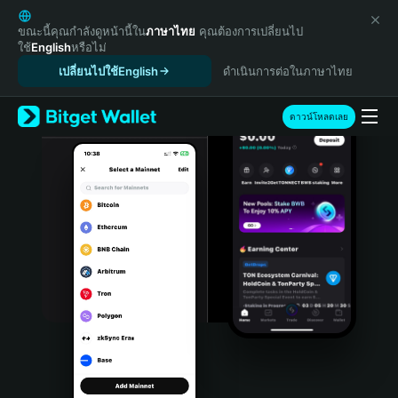
English
日本語
ขณะนี้คุณกำลังดูหน้านี้ใน
ภาษาไทย
คุณต้องการเปลี่ยนไป
ใช้
English
หรือไม่
Tiếng Việt
เปลี่ยนไปใช้English
ดำเนินการต่อในภาษาไทย
Русский
Español (Latinoamérica)
Türkçe
ดาวน์โหลดเลย
Italiano
Français
Deutsch
简体中文
繁體中文
Português (Portugal)
Bahasa Indonesia
ภาษาไทย
हिन्दी
বাংলা
Español
Português (Brasil)
Español (Argentina)