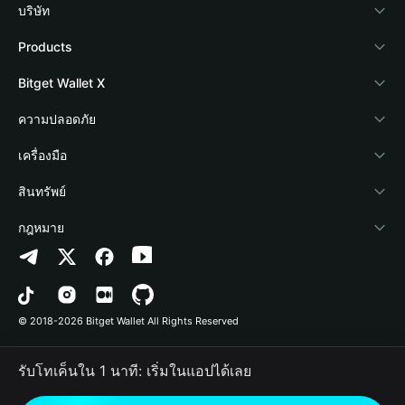
บริษัท
เกี่ยวกับ Bitget Wallet
Products
Blog
Crypto Card
Bitget Wallet X
Academy
Stablecoin Earn
นักพัฒนา
ความปลอดภัย
ข่าวสารด้านคริปโต
Payfi Crypto
เชื่อมต่อ Wallet
Protection Fund
เครื่องมือ
ศูนย์ช่วยเหลือ
Crypto Swap API
Bitget Wallet Pay
เทคโนโลยีความปลอดภัย
ซื้อคริปโต
สินทรัพย์
ติดต่อเรา
Altcoin Season Index
ลิสต์โปรเจกต์
การตรวจจับการอนุญาต
Arbitrum
กฎหมาย
ทรัพยากรข้อมูลของแบรนด์
Prediction Markets
การตรวจจับสัญญา
Avalanche
นโยบายความเป็นส่วนตัว
อาชีพ
DApp
การโอนเป็นชุด
Bitcoin
ข้อตกลงในการใช้บริการ
© 2018-2026 Bitget Wallet All Rights Reserved
การยืนยันช่องทางอย่างเป็นทางการ
Trade
BNB Chain
Risk Disclosure
รับโทเค็นใน 1 นาที: เริ่มในแอปได้เลย
RWA
Polygon