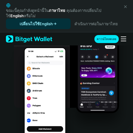
English
日本語
ขณะนี้คุณกำลังดูหน้านี้ใน
ภาษาไทย
คุณต้องการเปลี่ยนไป
ใช้
English
หรือไม่
Tiếng Việt
เปลี่ยนไปใช้English
ดำเนินการต่อในภาษาไทย
Русский
Español (Latinoamérica)
Türkçe
ดาวน์โหลดเลย
Italiano
Français
Deutsch
简体中文
繁體中文
Português (Portugal)
Bahasa Indonesia
ภาษาไทย
हिन्दी
বাংলা
Español
Português (Brasil)
Español (Argentina)