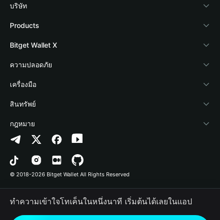
บริษัท
เกี่ยวกับ Bitget Wallet
Products
Blog
Crypto Card
Bitget Wallet X
Academy
Stablecoin Earn
นักพัฒนา
ความปลอดภัย
ข่าวสารด้านคริปโต
Payfi Crypto
เชื่อมต่อ Wallet
Protection Fund
เครื่องมือ
ศูนย์ช่วยเหลือ
Crypto Swap API
Bitget Wallet Pay
เทคโนโลยีความปลอดภัย
ซื้อคริปโต
สินทรัพย์
ติดต่อเรา
Altcoin Season Index
ลิสต์โปรเจกต์
การตรวจจับการอนุญาต
Arbitrum
กฎหมาย
ทรัพยากรข้อมูลของแบรนด์
Prediction Markets
การตรวจจับสัญญา
Avalanche
นโยบายความเป็นส่วนตัว
อาชีพ
DApp
การโอนเป็นชุด
Bitcoin
ข้อตกลงในการใช้บริการ
© 2018-2026 Bitget Wallet All Rights Reserved
การยืนยันช่องทางอย่างเป็นทางการ
Trade
BNB Chain
Risk Disclosure
ทำความเข้าใจโทเค็นในหนึ่งนาที เริ่มต้นได้เลยในแอป
RWA
Polygon