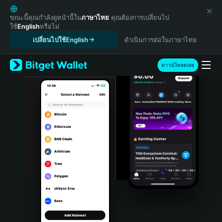
English
日本語
ขณะนี้คุณกำลังดูหน้านี้ใน
ภาษาไทย
คุณต้องการเปลี่ยนไป
ใช้
English
หรือไม่
Tiếng Việt
เปลี่ยนไปใช้English
ดำเนินการต่อในภาษาไทย
Русский
Español (Latinoamérica)
Türkçe
ดาวน์โหลดเลย
Italiano
Français
Deutsch
简体中文
繁體中文
Português (Portugal)
Bahasa Indonesia
ภาษาไทย
हिन्दी
বাংলা
Español
Português (Brasil)
Español (Argentina)