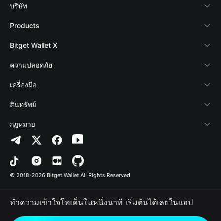
บริษัท
เกี่ยวกับ Bitget Wallet
Products
Blog
Crypto Card
Bitget Wallet X
Academy
Stablecoin Earn
นักพัฒนา
ความปลอดภัย
ข่าวสารด้านคริปโต
Payfi Crypto
เชื่อมต่อ Wallet
Protection Fund
เครื่องมือ
ศูนย์ช่วยเหลือ
Crypto Swap API
Bitget Wallet Pay
เทคโนโลยีความปลอดภัย
ซื้อคริปโต
สินทรัพย์
ติดต่อเรา
Altcoin Season Index
ลิสต์โปรเจกต์
การตรวจจับการอนุญาต
Arbitrum
กฎหมาย
ทรัพยากรข้อมูลของแบรนด์
Prediction Markets
การตรวจจับสัญญา
Avalanche
นโยบายความเป็นส่วนตัว
อาชีพ
DApp
การโอนเป็นชุด
Bitcoin
ข้อตกลงในการใช้บริการ
© 2018-2026 Bitget Wallet All Rights Reserved
การยืนยันช่องทางอย่างเป็นทางการ
Trade
BNB Chain
Risk Disclosure
ทำความเข้าใจโทเค็นในหนึ่งนาที เริ่มต้นได้เลยในแอป
RWA
Polygon