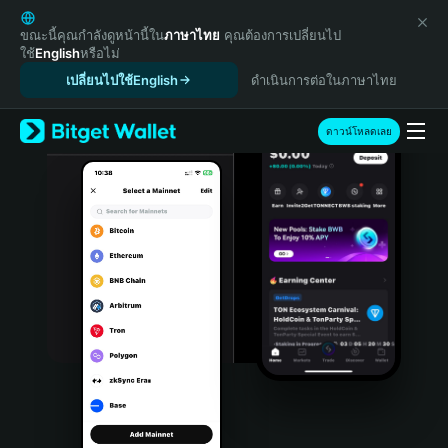
English
日本語
ขณะนี้คุณกำลังดูหน้านี้ใน
ภาษาไทย
คุณต้องการเปลี่ยนไป
ใช้
English
หรือไม่
Tiếng Việt
เปลี่ยนไปใช้English
ดำเนินการต่อในภาษาไทย
Русский
Español (Latinoamérica)
Türkçe
ดาวน์โหลดเลย
Italiano
Français
Deutsch
简体中文
繁體中文
Português (Portugal)
Bahasa Indonesia
ภาษาไทย
हिन्दी
বাংলা
Español
Português (Brasil)
Español (Argentina)