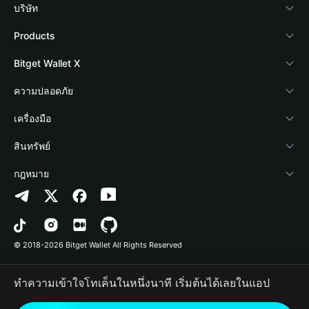
บริษัท
เกี่ยวกับ Bitget Wallet
Products
Blog
Crypto Card
Bitget Wallet X
Academy
Stablecoin Earn
นักพัฒนา
ความปลอดภัย
ข่าวสารด้านคริปโต
Payfi Crypto
เชื่อมต่อ Wallet
Protection Fund
เครื่องมือ
ศูนย์ช่วยเหลือ
Crypto Swap API
Bitget Wallet Pay
เทคโนโลยีความปลอดภัย
ซื้อคริปโต
สินทรัพย์
ติดต่อเรา
Altcoin Season Index
ลิสต์โปรเจกต์
การตรวจจับการอนุญาต
Arbitrum
กฎหมาย
ทรัพยากรข้อมูลของแบรนด์
Prediction Markets
การตรวจจับสัญญา
Avalanche
นโยบายความเป็นส่วนตัว
อาชีพ
DApp
การโอนเป็นชุด
Bitcoin
ข้อตกลงในการใช้บริการ
© 2018-2026 Bitget Wallet All Rights Reserved
การยืนยันช่องทางอย่างเป็นทางการ
Trade
BNB Chain
Risk Disclosure
ทำความเข้าใจโทเค็นในหนึ่งนาที เริ่มต้นได้เลยในแอป
RWA
Polygon