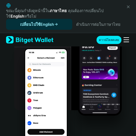
English
日本語
ขณะนี้คุณกำลังดูหน้านี้ใน
ภาษาไทย
คุณต้องการเปลี่ยนไป
ใช้
English
หรือไม่
Tiếng Việt
เปลี่ยนไปใช้English
ดำเนินการต่อในภาษาไทย
Русский
Español (Latinoamérica)
Türkçe
ดาวน์โหลดเลย
Italiano
Français
Deutsch
简体中文
繁體中文
Português (Portugal)
Bahasa Indonesia
ภาษาไทย
हिन्दी
বাংলা
Español
Português (Brasil)
Español (Argentina)