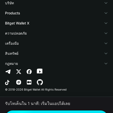
บริษัท
เกี่ยวกับ Bitget Wallet
Products
Blog
Crypto Card
Bitget Wallet X
Academy
Stablecoin Earn
นักพัฒนา
ความปลอดภัย
ข่าวสารด้านคริปโต
Payfi Crypto
เชื่อมต่อ Wallet
Protection Fund
เครื่องมือ
ศูนย์ช่วยเหลือ
Crypto Swap API
Bitget Wallet Pay
เทคโนโลยีความปลอดภัย
ซื้อคริปโต
สินทรัพย์
ติดต่อเรา
Altcoin Season Index
ลิสต์โปรเจกต์
การตรวจจับการอนุญาต
Arbitrum
กฎหมาย
ทรัพยากรข้อมูลของแบรนด์
Prediction Markets
การตรวจจับสัญญา
Avalanche
นโยบายความเป็นส่วนตัว
อาชีพ
DApp
การโอนเป็นชุด
Bitcoin
ข้อตกลงในการใช้บริการ
© 2018-2026 Bitget Wallet All Rights Reserved
การยืนยันช่องทางอย่างเป็นทางการ
Trade
BNB Chain
Risk Disclosure
รับโทเค็นใน 1 นาที: เริ่มในแอปได้เลย
RWA
Polygon