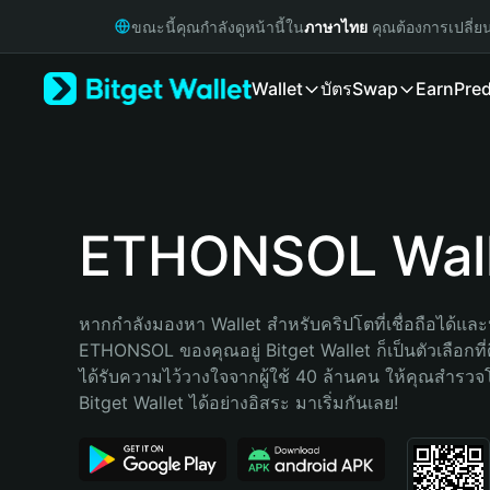
English
ขณะนี้คุณกำลังดูหน้านี้ใน
ภาษาไทย
คุณต้องการเปลี่ย
日本語
Tiếng Việt
Wallet
บัตร
Swap
Earn
Pred
Русский
Español (Latinoamérica)
Türkçe
Italiano
Français
Deutsch
ETHONSOL Wall
简体中文
繁體中文
Português (Portugal)
หากกำลังมองหา Wallet สำหรับคริปโตที่เชื่อถือได้และป
Bahasa Indonesia
ETHONSOL ของคุณอยู่ Bitget Wallet ก็เป็นตัวเลือกที่ดี
ภาษาไทย
ได้รับความไว้วางใจจากผู้ใช้ 40 ล้านคน ให้คุณสำรว
हिन्दी
Bitget Wallet ได้อย่างอิสระ มาเริ่มกันเลย!
বাংলা
Español
Português (Brasil)
Español (Argentina)