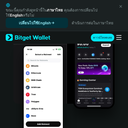
English
日本語
ขณะนี้คุณกำลังดูหน้านี้ใน
ภาษาไทย
คุณต้องการเปลี่ยนไป
ใช้
English
หรือไม่
Tiếng Việt
เปลี่ยนไปใช้English
ดำเนินการต่อในภาษาไทย
Русский
Español (Latinoamérica)
Türkçe
ดาวน์โหลดเลย
Italiano
Français
Deutsch
简体中文
繁體中文
Português (Portugal)
Bahasa Indonesia
ภาษาไทย
हिन्दी
বাংলা
Español
Português (Brasil)
Español (Argentina)