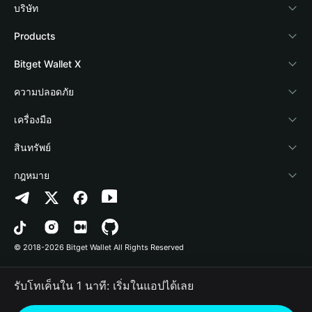
บริษัท
เกี่ยวกับ Bitget Wallet
Products
Blog
Crypto Card
Bitget Wallet X
Academy
Stablecoin Earn
นักพัฒนา
ความปลอดภัย
ข่าวสารด้านคริปโต
Payfi Crypto
เชื่อมต่อ Wallet
Protection Fund
เครื่องมือ
ศูนย์ช่วยเหลือ
Crypto Swap API
Bitget Wallet Pay
เทคโนโลยีความปลอดภัย
ซื้อคริปโต
สินทรัพย์
ติดต่อเรา
Altcoin Season Index
ลิสต์โปรเจกต์
การตรวจจับการอนุญาต
Arbitrum
กฎหมาย
ทรัพยากรข้อมูลของแบรนด์
Prediction Markets
การตรวจจับสัญญา
Avalanche
นโยบายความเป็นส่วนตัว
อาชีพ
DApp
การโอนเป็นชุด
Bitcoin
ข้อตกลงในการใช้บริการ
© 2018-2026 Bitget Wallet All Rights Reserved
การยืนยันช่องทางอย่างเป็นทางการ
Trade
BNB Chain
Risk Disclosure
รับโทเค็นใน 1 นาที: เริ่มในแอปได้เลย
RWA
Polygon