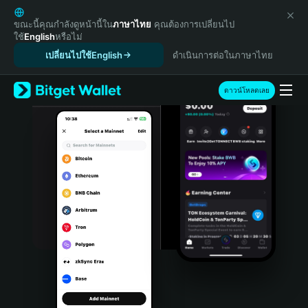
English
日本語
ขณะนี้คุณกำลังดูหน้านี้ใน
ภาษาไทย
คุณต้องการเปลี่ยนไป
ใช้
English
หรือไม่
Tiếng Việt
เปลี่ยนไปใช้English
ดำเนินการต่อในภาษาไทย
Русский
Español (Latinoamérica)
Türkçe
ดาวน์โหลดเลย
Italiano
Français
Deutsch
简体中文
繁體中文
Português (Portugal)
Bahasa Indonesia
ภาษาไทย
हिन्दी
বাংলা
Español
Português (Brasil)
Español (Argentina)