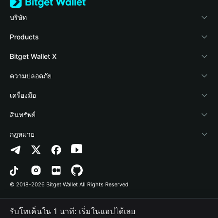
บริษัท
เกี่ยวกับ Bitget Wallet
Products
Blog
Crypto Card
Bitget Wallet X
Academy
Stablecoin Earn
นักพัฒนา
ความปลอดภัย
ข่าวสารด้านคริปโต
Payfi Crypto
เชื่อมต่อ Wallet
Protection Fund
เครื่องมือ
ศูนย์ช่วยเหลือ
Crypto Swap API
Bitget Wallet Pay
เทคโนโลยีความปลอดภัย
ซื้อคริปโต
สินทรัพย์
ติดต่อเรา
Altcoin Season Index
ลิสต์โปรเจกต์
การตรวจจับการอนุญาต
Arbitrum
กฎหมาย
ทรัพยากรข้อมูลของแบรนด์
Prediction Markets
การตรวจจับสัญญา
Avalanche
นโยบายความเป็นส่วนตัว
อาชีพ
DApp
การโอนเป็นชุด
Bitcoin
ข้อตกลงในการใช้บริการ
© 2018-2026 Bitget Wallet All Rights Reserved
การยืนยันช่องทางอย่างเป็นทางการ
Trade
BNB Chain
Risk Disclosure
รับโทเค็นใน 1 นาที: เริ่มในแอปได้เลย
RWA
Polygon