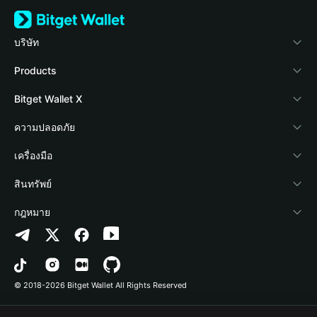
บริษัท
เกี่ยวกับ Bitget Wallet
Products
Blog
Crypto Card
Bitget Wallet X
Academy
Stablecoin Earn
นักพัฒนา
ความปลอดภัย
ข่าวสารด้านคริปโต
Payfi Crypto
เชื่อมต่อ Wallet
Protection Fund
เครื่องมือ
ศูนย์ช่วยเหลือ
Crypto Swap API
Bitget Wallet Pay
เทคโนโลยีความปลอดภัย
ซื้อคริปโต
สินทรัพย์
ติดต่อเรา
Altcoin Season Index
ลิสต์โปรเจกต์
การตรวจจับการอนุญาต
Arbitrum
กฎหมาย
ทรัพยากรข้อมูลของแบรนด์
Prediction Markets
การตรวจจับสัญญา
Avalanche
นโยบายความเป็นส่วนตัว
อาชีพ
DApp
การโอนเป็นชุด
Bitcoin
ข้อตกลงในการใช้บริการ
© 2018-2026 Bitget Wallet All Rights Reserved
การยืนยันช่องทางอย่างเป็นทางการ
Trade
BNB Chain
Risk Disclosure