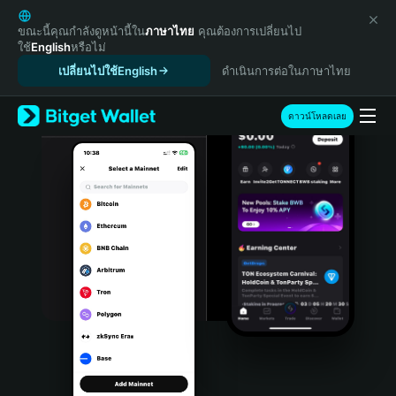
English
日本語
ขณะนี้คุณกำลังดูหน้านี้ใน
ภาษาไทย
คุณต้องการเปลี่ยนไป
ใช้
English
หรือไม่
Tiếng Việt
เปลี่ยนไปใช้English
ดำเนินการต่อในภาษาไทย
Русский
Español (Latinoamérica)
Türkçe
ดาวน์โหลดเลย
Italiano
Français
Deutsch
简体中文
繁體中文
Português (Portugal)
Bahasa Indonesia
ภาษาไทย
हिन्दी
বাংলা
Español
Português (Brasil)
Español (Argentina)