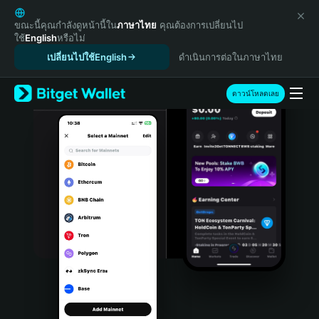
English
日本語
ขณะนี้คุณกำลังดูหน้านี้ใน
ภาษาไทย
คุณต้องการเปลี่ยนไป
ใช้
English
หรือไม่
Tiếng Việt
เปลี่ยนไปใช้English
ดำเนินการต่อในภาษาไทย
Русский
Español (Latinoamérica)
Türkçe
ดาวน์โหลดเลย
Italiano
Français
Deutsch
简体中文
繁體中文
Português (Portugal)
Bahasa Indonesia
ภาษาไทย
हिन्दी
বাংলা
Español
Português (Brasil)
Español (Argentina)