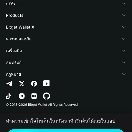
บริษัท
เกี่ยวกับ Bitget Wallet
Products
Blog
Crypto Card
Bitget Wallet X
Academy
Stablecoin Earn
นักพัฒนา
ความปลอดภัย
ข่าวสารด้านคริปโต
Payfi Crypto
เชื่อมต่อ Wallet
Protection Fund
เครื่องมือ
ศูนย์ช่วยเหลือ
Crypto Swap API
Bitget Wallet Pay
เทคโนโลยีความปลอดภัย
ซื้อคริปโต
สินทรัพย์
ติดต่อเรา
Altcoin Season Index
ลิสต์โปรเจกต์
การตรวจจับการอนุญาต
Arbitrum
กฎหมาย
ทรัพยากรข้อมูลของแบรนด์
Prediction Markets
การตรวจจับสัญญา
Avalanche
นโยบายความเป็นส่วนตัว
อาชีพ
DApp
การโอนเป็นชุด
Bitcoin
ข้อตกลงในการใช้บริการ
© 2018-2026 Bitget Wallet All Rights Reserved
การยืนยันช่องทางอย่างเป็นทางการ
Trade
BNB Chain
Risk Disclosure
ทำความเข้าใจโทเค็นในหนึ่งนาที เริ่มต้นได้เลยในแอป
RWA
Polygon