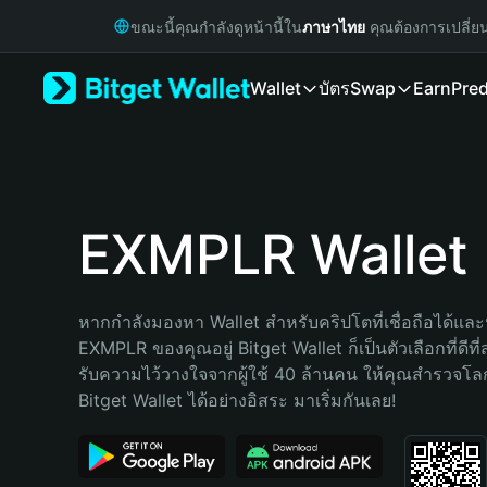
English
ขณะนี้คุณกำลังดูหน้านี้ใน
ภาษาไทย
คุณต้องการเปลี่ย
日本語
Tiếng Việt
Wallet
บัตร
Swap
Earn
Pred
Русский
Español (Latinoamérica)
Türkçe
Italiano
Français
Deutsch
EXMPLR Wallet
简体中文
繁體中文
Português (Portugal)
หากกำลังมองหา Wallet สำหรับคริปโตที่เชื่อถือได้และป
Bahasa Indonesia
EXMPLR ของคุณอยู่ Bitget Wallet ก็เป็นตัวเลือกที่ดีที
ภาษาไทย
รับความไว้วางใจจากผู้ใช้ 40 ล้านคน ให้คุณสำรวจโ
हिन्दी
Bitget Wallet ได้อย่างอิสระ มาเริ่มกันเลย!
বাংলা
Español
Português (Brasil)
Español (Argentina)