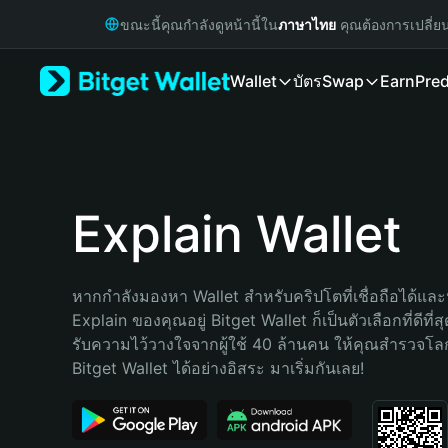
English
ขณะนี้คุณกำลังดูหน้านี้ใน
ภาษาไทย
คุณต้องการเปลี่ย
日本語
Tiếng Việt
Wallet
บัตร
Swap
Earn
Pred
Русский
Español (Latinoamérica)
Türkçe
Italiano
Français
Deutsch
Explain Wallet
简体中文
繁體中文
Português (Portugal)
หากกำลังมองหา Wallet สำหรับคริปโตที่เชื่อถือได้และป
Bahasa Indonesia
Explain ของคุณอยู่ Bitget Wallet ก็เป็นตัวเลือกที่ดีที่
ภาษาไทย
รับความไว้วางใจจากผู้ใช้ 40 ล้านคน ให้คุณสำรวจโ
हिन्दी
Bitget Wallet ได้อย่างอิสระ มาเริ่มกันเลย!
বাংলা
Español
Português (Brasil)
Español (Argentina)