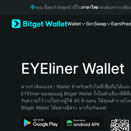
English
ขณะนี้คุณกำลังดูหน้านี้ใน
ภาษาไทย
คุณต้องการเปลี่ย
日本語
Tiếng Việt
Wallet
บัตร
Swap
Earn
Pred
Русский
Español (Latinoamérica)
Türkçe
Italiano
Français
Deutsch
EYEliner Wallet
简体中文
繁體中文
Português (Portugal)
หากกำลังมองหา Wallet สำหรับคริปโตที่เชื่อถือได้และป
Bahasa Indonesia
EYEliner ของคุณอยู่ Bitget Wallet ก็เป็นตัวเลือกที่ดีที
ภาษาไทย
รับความไว้วางใจจากผู้ใช้ 40 ล้านคน ให้คุณสำรวจโ
हिन्दी
Bitget Wallet ได้อย่างอิสระ มาเริ่มกันเลย!
বাংলা
Español
Português (Brasil)
Español (Argentina)