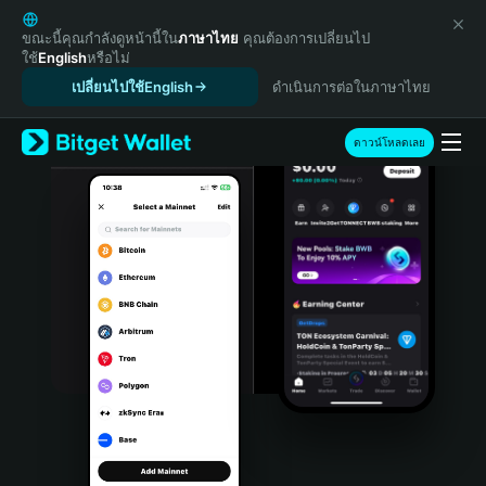
English
日本語
ขณะนี้คุณกำลังดูหน้านี้ใน
ภาษาไทย
คุณต้องการเปลี่ยนไป
ใช้
English
หรือไม่
Tiếng Việt
เปลี่ยนไปใช้English
ดำเนินการต่อในภาษาไทย
Русский
Español (Latinoamérica)
Türkçe
ดาวน์โหลดเลย
Italiano
Français
Deutsch
简体中文
繁體中文
Português (Portugal)
Bahasa Indonesia
ภาษาไทย
हिन्दी
বাংলা
Español
Português (Brasil)
Español (Argentina)