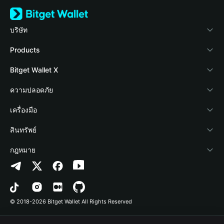
บริษัท
เกี่ยวกับ Bitget Wallet
Products
Blog
Crypto Card
Bitget Wallet X
Academy
Stablecoin Earn
นักพัฒนา
ความปลอดภัย
ข่าวสารด้านคริปโต
Payfi Crypto
เชื่อมต่อ Wallet
Protection Fund
เครื่องมือ
ศูนย์ช่วยเหลือ
Crypto Swap API
Bitget Wallet Pay
เทคโนโลยีความปลอดภัย
ซื้อคริปโต
สินทรัพย์
ติดต่อเรา
Altcoin Season Index
ลิสต์โปรเจกต์
การตรวจจับการอนุญาต
Arbitrum
กฎหมาย
ทรัพยากรข้อมูลของแบรนด์
Prediction Markets
การตรวจจับสัญญา
Avalanche
นโยบายความเป็นส่วนตัว
อาชีพ
DApp
การโอนเป็นชุด
Bitcoin
ข้อตกลงในการใช้บริการ
© 2018-2026 Bitget Wallet All Rights Reserved
การยืนยันช่องทางอย่างเป็นทางการ
Trade
BNB Chain
Risk Disclosure