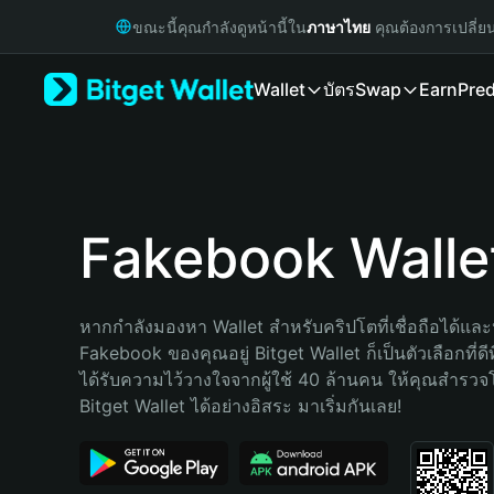
English
ขณะนี้คุณกำลังดูหน้านี้ใน
ภาษาไทย
คุณต้องการเปลี่ย
日本語
Tiếng Việt
Wallet
บัตร
Swap
Earn
Pred
Русский
Español (Latinoamérica)
Türkçe
Italiano
Français
Deutsch
Fakebook Walle
简体中文
繁體中文
Português (Portugal)
หากกำลังมองหา Wallet สำหรับคริปโตที่เชื่อถือได้และป
Bahasa Indonesia
Fakebook ของคุณอยู่ Bitget Wallet ก็เป็นตัวเลือกที่ดีท
ภาษาไทย
ได้รับความไว้วางใจจากผู้ใช้ 40 ล้านคน ให้คุณสำรว
हिन्दी
Bitget Wallet ได้อย่างอิสระ มาเริ่มกันเลย!
বাংলা
Español
Português (Brasil)
Español (Argentina)