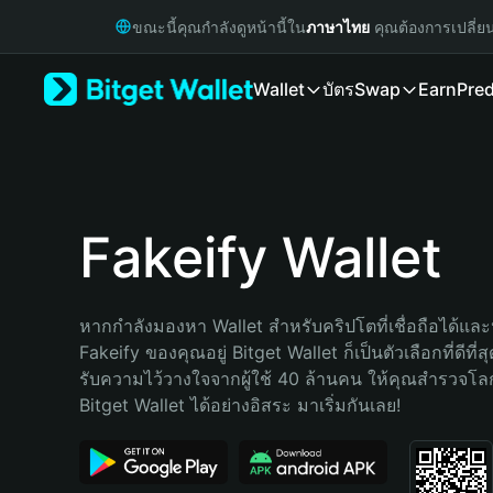
English
ขณะนี้คุณกำลังดูหน้านี้ใน
ภาษาไทย
คุณต้องการเปลี่ย
日本語
Tiếng Việt
Wallet
บัตร
Swap
Earn
Pred
Русский
Español (Latinoamérica)
Türkçe
Italiano
Français
Deutsch
Fakeify Wallet
简体中文
繁體中文
Português (Portugal)
หากกำลังมองหา Wallet สำหรับคริปโตที่เชื่อถือได้และป
Bahasa Indonesia
Fakeify ของคุณอยู่ Bitget Wallet ก็เป็นตัวเลือกที่ดีที่
ภาษาไทย
รับความไว้วางใจจากผู้ใช้ 40 ล้านคน ให้คุณสำรวจโ
हिन्दी
Bitget Wallet ได้อย่างอิสระ มาเริ่มกันเลย!
বাংলা
Español
Português (Brasil)
Español (Argentina)