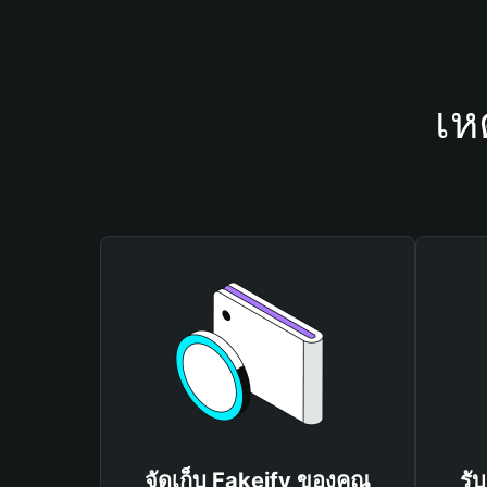
เห
จัดเก็บ Fakeify ของคุณ
รั