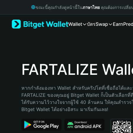
English
ขณะนี้คุณกำลังดูหน้านี้ใน
ภาษาไทย
คุณต้องการเปลี่ย
日本語
Tiếng Việt
Wallet
บัตร
Swap
Earn
Pred
Русский
Español (Latinoamérica)
Türkçe
Italiano
Français
Deutsch
FARTALIZE Wall
简体中文
繁體中文
Português (Portugal)
หากกำลังมองหา Wallet สำหรับคริปโตที่เชื่อถือได้และป
Bahasa Indonesia
FARTALIZE ของคุณอยู่ Bitget Wallet ก็เป็นตัวเลือกที่ดี
ภาษาไทย
ได้รับความไว้วางใจจากผู้ใช้ 40 ล้านคน ให้คุณสำรว
हिन्दी
Bitget Wallet ได้อย่างอิสระ มาเริ่มกันเลย!
বাংলা
Español
Português (Brasil)
Español (Argentina)