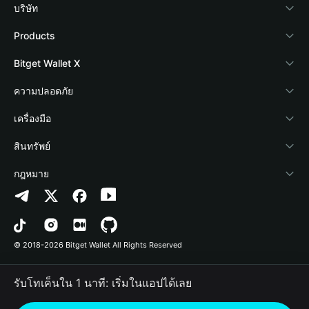
บริษัท
เกี่ยวกับ Bitget Wallet
Products
Blog
Crypto Card
Bitget Wallet X
Academy
Stablecoin Earn
นักพัฒนา
ความปลอดภัย
ข่าวสารด้านคริปโต
Payfi Crypto
เชื่อมต่อ Wallet
Protection Fund
เครื่องมือ
ศูนย์ช่วยเหลือ
Crypto Swap API
Bitget Wallet Pay
เทคโนโลยีความปลอดภัย
ซื้อคริปโต
สินทรัพย์
ติดต่อเรา
Altcoin Season Index
ลิสต์โปรเจกต์
การตรวจจับการอนุญาต
Arbitrum
กฎหมาย
ทรัพยากรข้อมูลของแบรนด์
Prediction Markets
การตรวจจับสัญญา
Avalanche
นโยบายความเป็นส่วนตัว
อาชีพ
DApp
การโอนเป็นชุด
Bitcoin
ข้อตกลงในการใช้บริการ
© 2018-2026 Bitget Wallet All Rights Reserved
การยืนยันช่องทางอย่างเป็นทางการ
Trade
BNB Chain
Risk Disclosure
รับโทเค็นใน 1 นาที: เริ่มในแอปได้เลย
RWA
Polygon