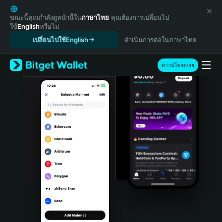
English
日本語
ขณะนี้คุณกำลังดูหน้านี้ใน
ภาษาไทย
คุณต้องการเปลี่ยนไป
ใช้
English
หรือไม่
Tiếng Việt
เปลี่ยนไปใช้English
ดำเนินการต่อในภาษาไทย
Русский
Español (Latinoamérica)
Türkçe
ดาวน์โหลดเลย
Italiano
Français
Deutsch
简体中文
繁體中文
Português (Portugal)
Bahasa Indonesia
ภาษาไทย
हिन्दी
বাংলা
Español
Português (Brasil)
Español (Argentina)