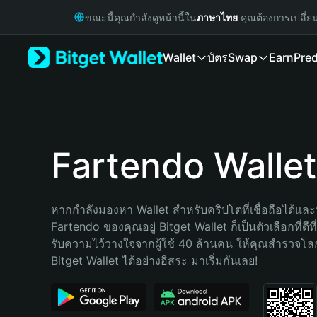
English
ขณะนี้คุณกำลังดูหน้านี้ใน
ภาษาไทย
คุณต้องการเปลี่ย
日本語
Tiếng Việt
Wallet
บัตร
Swap
Earn
Pred
Русский
Español (Latinoamérica)
Türkçe
Italiano
Français
Deutsch
Fartendo Wallet
简体中文
繁體中文
Português (Portugal)
หากกำลังมองหา Wallet สำหรับคริปโตที่เชื่อถือได้และป
Bahasa Indonesia
Fartendo ของคุณอยู่ Bitget Wallet ก็เป็นตัวเลือกที่ดีท
ภาษาไทย
รับความไว้วางใจจากผู้ใช้ 40 ล้านคน ให้คุณสำรวจโ
हिन्दी
Bitget Wallet ได้อย่างอิสระ มาเริ่มกันเลย!
বাংলা
Español
Português (Brasil)
Español (Argentina)