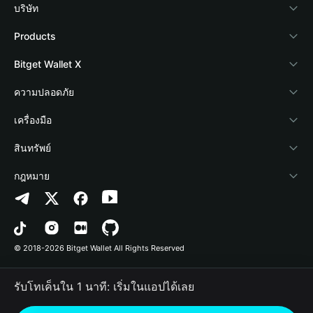
บริษัท
เกี่ยวกับ Bitget Wallet
Products
Blog
Crypto Card
Bitget Wallet X
Academy
Stablecoin Earn
นักพัฒนา
ความปลอดภัย
ข่าวสารด้านคริปโต
Payfi Crypto
เชื่อมต่อ Wallet
Protection Fund
เครื่องมือ
ศูนย์ช่วยเหลือ
Crypto Swap API
Bitget Wallet Pay
เทคโนโลยีความปลอดภัย
ซื้อคริปโต
สินทรัพย์
ติดต่อเรา
Altcoin Season Index
ลิสต์โปรเจกต์
การตรวจจับการอนุญาต
Arbitrum
กฎหมาย
ทรัพยากรข้อมูลของแบรนด์
Prediction Markets
การตรวจจับสัญญา
Avalanche
นโยบายความเป็นส่วนตัว
อาชีพ
DApp
การโอนเป็นชุด
Bitcoin
ข้อตกลงในการใช้บริการ
© 2018-2026 Bitget Wallet All Rights Reserved
การยืนยันช่องทางอย่างเป็นทางการ
Trade
BNB Chain
Risk Disclosure
รับโทเค็นใน 1 นาที: เริ่มในแอปได้เลย
RWA
Polygon