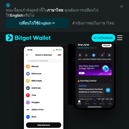
English
日本語
ขณะนี้คุณกำลังดูหน้านี้ใน
ภาษาไทย
คุณต้องการเปลี่ยนไป
ใช้
English
หรือไม่
Tiếng Việt
เปลี่ยนไปใช้English
ดำเนินการต่อในภาษาไทย
Русский
Español (Latinoamérica)
Türkçe
ดาวน์โหลดเลย
Italiano
Français
Deutsch
简体中文
繁體中文
Português (Portugal)
Bahasa Indonesia
ภาษาไทย
हिन्दी
বাংলা
Español
Português (Brasil)
Español (Argentina)