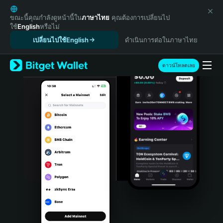
English
日本語
ขณะนี้คุณกำลังดูหน้านี้ใน
ภาษาไทย
คุณต้องการเปลี่ยนไป
ใช้
English
หรือไม่
Tiếng Việt
เปลี่ยนไปใช้English
ดำเนินการต่อในภาษาไทย
Русский
Español (Latinoamérica)
Türkçe
ดาวน์โหลดเลย
Italiano
Français
Deutsch
简体中文
繁體中文
Português (Portugal)
Bahasa Indonesia
ภาษาไทย
हिन्दी
বাংলা
Español
Português (Brasil)
Español (Argentina)