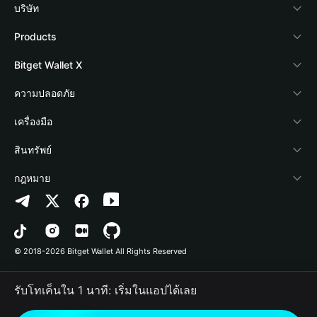
บริษัท
เกี่ยวกับ Bitget Wallet
Products
Blog
Crypto Card
Bitget Wallet X
Academy
Stablecoin Earn
นักพัฒนา
ความปลอดภัย
ข่าวสารด้านคริปโต
Payfi Crypto
เชื่อมต่อ Wallet
Protection Fund
เครื่องมือ
ศูนย์ช่วยเหลือ
Crypto Swap API
Bitget Wallet Pay
เทคโนโลยีความปลอดภัย
ซื้อคริปโต
สินทรัพย์
ติดต่อเรา
Altcoin Season Index
ลิสต์โปรเจกต์
การตรวจจับการอนุญาต
Arbitrum
กฎหมาย
ทรัพยากรข้อมูลของแบรนด์
Prediction Markets
การตรวจจับสัญญา
Avalanche
นโยบายความเป็นส่วนตัว
อาชีพ
DApp
การโอนเป็นชุด
Bitcoin
ข้อตกลงในการใช้บริการ
© 2018-2026 Bitget Wallet All Rights Reserved
การยืนยันช่องทางอย่างเป็นทางการ
Trade
BNB Chain
Risk Disclosure
รับโทเค็นใน 1 นาที: เริ่มในแอปได้เลย
RWA
Polygon