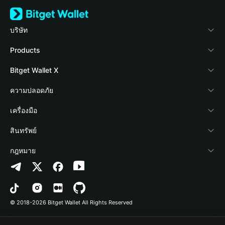
บริษัท
เกี่ยวกับ Bitget Wallet
Products
Blog
Crypto Card
Bitget Wallet X
Academy
Stablecoin Earn
นักพัฒนา
ความปลอดภัย
ข่าวสารด้านคริปโต
Payfi Crypto
เชื่อมต่อ Wallet
Protection Fund
เครื่องมือ
ศูนย์ช่วยเหลือ
Crypto Swap API
Bitget Wallet Pay
เทคโนโลยีความปลอดภัย
ซื้อคริปโต
สินทรัพย์
ติดต่อเรา
Altcoin Season Index
ลิสต์โปรเจกต์
การตรวจจับการอนุญาต
Arbitrum
กฎหมาย
ทรัพยากรข้อมูลของแบรนด์
Prediction Markets
การตรวจจับสัญญา
Avalanche
นโยบายความเป็นส่วนตัว
อาชีพ
DApp
การโอนเป็นชุด
Bitcoin
ข้อตกลงในการใช้บริการ
© 2018-2026 Bitget Wallet All Rights Reserved
การยืนยันช่องทางอย่างเป็นทางการ
Trade
BNB Chain
Risk Disclosure