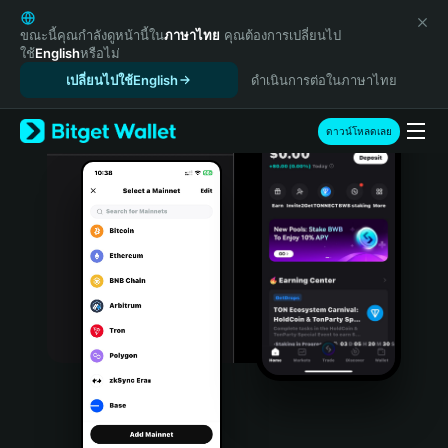
English
日本語
ขณะนี้คุณกำลังดูหน้านี้ใน
ภาษาไทย
คุณต้องการเปลี่ยนไป
ใช้
English
หรือไม่
Tiếng Việt
เปลี่ยนไปใช้English
ดำเนินการต่อในภาษาไทย
Русский
Español (Latinoamérica)
Türkçe
ดาวน์โหลดเลย
Italiano
Français
Deutsch
简体中文
繁體中文
Português (Portugal)
Bahasa Indonesia
ภาษาไทย
हिन्दी
বাংলা
Español
Português (Brasil)
Español (Argentina)