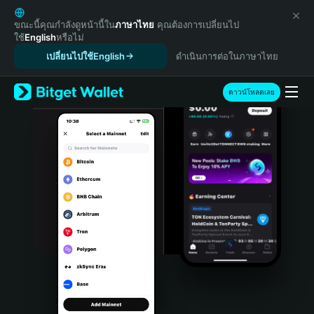
English
日本語
ขณะนี้คุณกำลังดูหน้านี้ใน
ภาษาไทย
คุณต้องการเปลี่ยนไป
ใช้
English
หรือไม่
Tiếng Việt
เปลี่ยนไปใช้English
ดำเนินการต่อในภาษาไทย
Русский
Español (Latinoamérica)
Türkçe
ดาวน์โหลดเลย
Italiano
Français
Deutsch
简体中文
繁體中文
Português (Portugal)
Bahasa Indonesia
ภาษาไทย
हिन्दी
বাংলা
Español
Português (Brasil)
Español (Argentina)