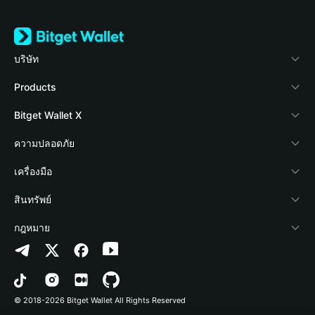
บริษัท
เกี่ยวกับ Bitget Wallet
Products
Blog
Crypto Card
Bitget Wallet X
Academy
Stablecoin Earn
นักพัฒนา
ความปลอดภัย
ข่าวสารด้านคริปโต
Payfi Crypto
เชื่อมต่อ Wallet
Protection Fund
เครื่องมือ
ศูนย์ช่วยเหลือ
Crypto Swap API
Bitget Wallet Pay
เทคโนโลยีความปลอดภัย
ซื้อคริปโต
สินทรัพย์
ติดต่อเรา
Altcoin Season Index
ลิสต์โปรเจกต์
การตรวจจับการอนุญาต
Arbitrum
กฎหมาย
ทรัพยากรข้อมูลของแบรนด์
Prediction Markets
การตรวจจับสัญญา
Avalanche
นโยบายความเป็นส่วนตัว
อาชีพ
DApp
การโอนเป็นชุด
Bitcoin
ข้อตกลงในการใช้บริการ
© 2018-2026 Bitget Wallet All Rights Reserved
การยืนยันช่องทางอย่างเป็นทางการ
Trade
BNB Chain
Risk Disclosure