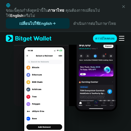
English
日本語
ขณะนี้คุณกำลังดูหน้านี้ใน
ภาษาไทย
คุณต้องการเปลี่ยนไป
ใช้
English
หรือไม่
Tiếng Việt
เปลี่ยนไปใช้English
ดำเนินการต่อในภาษาไทย
Русский
Español (Latinoamérica)
Türkçe
ดาวน์โหลดเลย
Italiano
Français
Deutsch
简体中文
繁體中文
Português (Portugal)
Bahasa Indonesia
ภาษาไทย
हिन्दी
বাংলা
Español
Português (Brasil)
Español (Argentina)