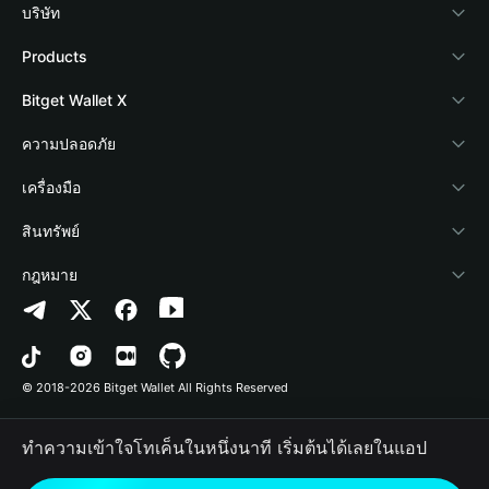
บริษัท
เกี่ยวกับ Bitget Wallet
Products
Blog
Crypto Card
Bitget Wallet X
Academy
Stablecoin Earn
นักพัฒนา
ความปลอดภัย
ข่าวสารด้านคริปโต
Payfi Crypto
เชื่อมต่อ Wallet
Protection Fund
เครื่องมือ
ศูนย์ช่วยเหลือ
Crypto Swap API
Bitget Wallet Pay
เทคโนโลยีความปลอดภัย
ซื้อคริปโต
สินทรัพย์
ติดต่อเรา
Altcoin Season Index
ลิสต์โปรเจกต์
การตรวจจับการอนุญาต
Arbitrum
กฎหมาย
ทรัพยากรข้อมูลของแบรนด์
Prediction Markets
การตรวจจับสัญญา
Avalanche
นโยบายความเป็นส่วนตัว
อาชีพ
DApp
การโอนเป็นชุด
Bitcoin
ข้อตกลงในการใช้บริการ
© 2018-2026 Bitget Wallet All Rights Reserved
การยืนยันช่องทางอย่างเป็นทางการ
Trade
BNB Chain
Risk Disclosure
ทำความเข้าใจโทเค็นในหนึ่งนาที เริ่มต้นได้เลยในแอป
RWA
Polygon