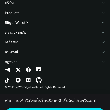
บริษัท
เกี่ยวกับ Bitget Wallet
Products
Blog
Crypto Card
Bitget Wallet X
Academy
Stablecoin Earn
นักพัฒนา
ความปลอดภัย
ข่าวสารด้านคริปโต
Payfi Crypto
เชื่อมต่อ Wallet
Protection Fund
เครื่องมือ
ศูนย์ช่วยเหลือ
Crypto Swap API
Bitget Wallet Pay
เทคโนโลยีความปลอดภัย
ซื้อคริปโต
สินทรัพย์
ติดต่อเรา
Altcoin Season Index
ลิสต์โปรเจกต์
การตรวจจับการอนุญาต
Arbitrum
กฎหมาย
ทรัพยากรข้อมูลของแบรนด์
Prediction Markets
การตรวจจับสัญญา
Avalanche
นโยบายความเป็นส่วนตัว
อาชีพ
DApp
การโอนเป็นชุด
Bitcoin
ข้อตกลงในการใช้บริการ
© 2018-2026 Bitget Wallet All Rights Reserved
การยืนยันช่องทางอย่างเป็นทางการ
Trade
BNB Chain
Risk Disclosure
ทำความเข้าใจโทเค็นในหนึ่งนาที เริ่มต้นได้เลยในแอป
RWA
Polygon