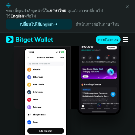
English
日本語
ขณะนี้คุณกำลังดูหน้านี้ใน
ภาษาไทย
คุณต้องการเปลี่ยนไป
ใช้
English
หรือไม่
Tiếng Việt
เปลี่ยนไปใช้English
ดำเนินการต่อในภาษาไทย
Русский
Español (Latinoamérica)
Türkçe
ดาวน์โหลดเลย
Italiano
Français
Deutsch
简体中文
繁體中文
Português (Portugal)
Bahasa Indonesia
ภาษาไทย
हिन्दी
বাংলা
Español
Português (Brasil)
Español (Argentina)