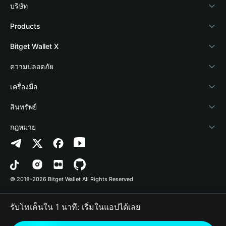
บริษัท
เกี่ยวกับ Bitget Wallet
Products
Blog
Crypto Card
Bitget Wallet X
Academy
Stablecoin Earn
นักพัฒนา
ความปลอดภัย
ข่าวสารด้านคริปโต
Payfi Crypto
เชื่อมต่อ Wallet
Protection Fund
เครื่องมือ
ศูนย์ช่วยเหลือ
Crypto Swap API
Bitget Wallet Pay
เทคโนโลยีความปลอดภัย
ซื้อคริปโต
สินทรัพย์
ติดต่อเรา
Altcoin Season Index
ลิสต์โปรเจกต์
การตรวจจับการอนุญาต
Arbitrum
กฎหมาย
ทรัพยากรข้อมูลของแบรนด์
Prediction Markets
การตรวจจับสัญญา
Avalanche
นโยบายความเป็นส่วนตัว
อาชีพ
DApp
การโอนเป็นชุด
Bitcoin
ข้อตกลงในการใช้บริการ
© 2018-2026 Bitget Wallet All Rights Reserved
การยืนยันช่องทางอย่างเป็นทางการ
Trade
BNB Chain
Risk Disclosure
รับโทเค็นใน 1 นาที: เริ่มในแอปได้เลย
RWA
Polygon