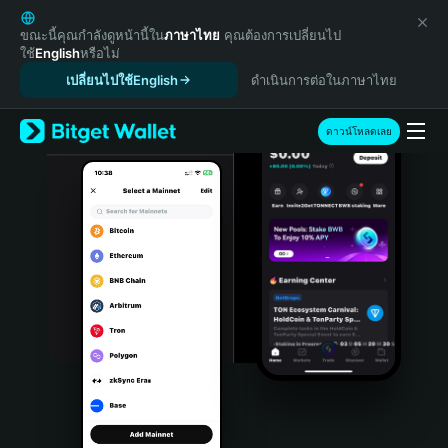
English
日本語
ขณะนี้คุณกำลังดูหน้านี้ใน
ภาษาไทย
คุณต้องการเปลี่ยนไป
ใช้
English
หรือไม่
Tiếng Việt
เปลี่ยนไปใช้English
ดำเนินการต่อในภาษาไทย
Русский
Español (Latinoamérica)
Türkçe
ดาวน์โหลดเลย
Italiano
Français
Deutsch
简体中文
繁體中文
Português (Portugal)
Bahasa Indonesia
ภาษาไทย
हिन्दी
বাংলা
Español
Português (Brasil)
Español (Argentina)