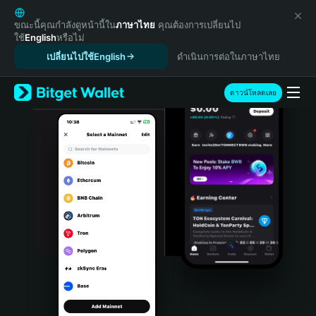
English
日本語
ขณะนี้คุณกำลังดูหน้านี้ใน
ภาษาไทย
คุณต้องการเปลี่ยนไป
ใช้
English
หรือไม่
Tiếng Việt
เปลี่ยนไปใช้English
ดำเนินการต่อในภาษาไทย
Русский
Español (Latinoamérica)
Türkçe
ดาวน์โหลดเลย
Italiano
Français
Deutsch
简体中文
繁體中文
Português (Portugal)
Bahasa Indonesia
ภาษาไทย
हिन्दी
বাংলা
Español
Português (Brasil)
Español (Argentina)