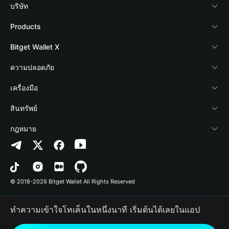
บริษัท
เกี่ยวกับ Bitget Wallet
Products
Blog
Crypto Card
Bitget Wallet X
Academy
Stablecoin Earn
นักพัฒนา
ความปลอดภัย
ข่าวสารด้านคริปโต
Payfi Crypto
เชื่อมต่อ Wallet
Protection Fund
เครื่องมือ
ศูนย์ช่วยเหลือ
Crypto Swap API
Bitget Wallet Pay
เทคโนโลยีความปลอดภัย
ซื้อคริปโต
สินทรัพย์
ติดต่อเรา
Altcoin Season Index
ลิสต์โปรเจกต์
การตรวจจับการอนุญาต
Arbitrum
กฎหมาย
ทรัพยากรข้อมูลของแบรนด์
Prediction Markets
การตรวจจับสัญญา
Avalanche
นโยบายความเป็นส่วนตัว
อาชีพ
DApp
การโอนเป็นชุด
Bitcoin
ข้อตกลงในการใช้บริการ
© 2018-2026 Bitget Wallet All Rights Reserved
การยืนยันช่องทางอย่างเป็นทางการ
Trade
BNB Chain
Risk Disclosure
ทำความเข้าใจโทเค็นในหนึ่งนาที เริ่มต้นได้เลยในแอป
RWA
Polygon