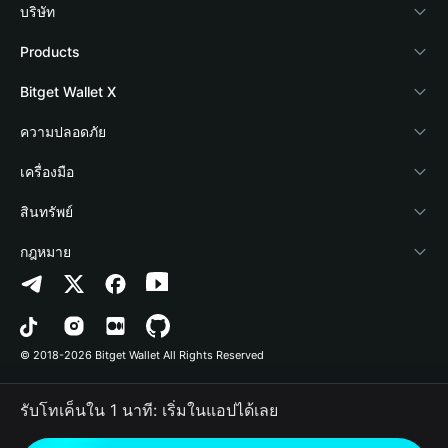
บริษัท
เกี่ยวกับ Bitget Wallet
Products
Blog
Crypto Card
Bitget Wallet X
Academy
Stablecoin Earn
นักพัฒนา
ความปลอดภัย
ข่าวสารด้านคริปโต
Payfi Crypto
เชื่อมต่อ Wallet
Protection Fund
เครื่องมือ
ศูนย์ช่วยเหลือ
Crypto Swap API
Bitget Wallet Pay
เทคโนโลยีความปลอดภัย
ซื้อคริปโต
สินทรัพย์
ติดต่อเรา
Altcoin Season Index
ลิสต์โปรเจกต์
การตรวจจับการอนุญาต
Arbitrum
กฎหมาย
ทรัพยากรข้อมูลของแบรนด์
Prediction Markets
การตรวจจับสัญญา
Avalanche
นโยบายความเป็นส่วนตัว
อาชีพ
DApp
การโอนเป็นชุด
Bitcoin
ข้อตกลงในการใช้บริการ
© 2018-2026 Bitget Wallet All Rights Reserved
การยืนยันช่องทางอย่างเป็นทางการ
Trade
BNB Chain
Risk Disclosure
รับโทเค็นใน 1 นาที: เริ่มในแอปได้เลย
RWA
Polygon