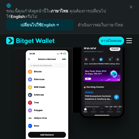
English
日本語
ขณะนี้คุณกำลังดูหน้านี้ใน
ภาษาไทย
คุณต้องการเปลี่ยนไป
ใช้
English
หรือไม่
Tiếng Việt
เปลี่ยนไปใช้English
ดำเนินการต่อในภาษาไทย
Русский
Español (Latinoamérica)
Türkçe
ดาวน์โหลดเลย
Italiano
Français
Deutsch
简体中文
繁體中文
Português (Portugal)
Bahasa Indonesia
ภาษาไทย
हिन्दी
বাংলা
Español
Português (Brasil)
Español (Argentina)