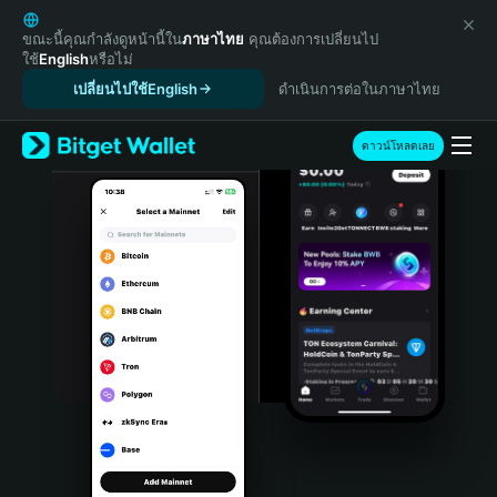
English
日本語
ขณะนี้คุณกำลังดูหน้านี้ใน
ภาษาไทย
คุณต้องการเปลี่ยนไป
ใช้
English
หรือไม่
Tiếng Việt
เปลี่ยนไปใช้English
ดำเนินการต่อในภาษาไทย
Русский
Español (Latinoamérica)
Türkçe
ดาวน์โหลดเลย
Italiano
Français
Deutsch
简体中文
繁體中文
Português (Portugal)
Bahasa Indonesia
ภาษาไทย
हिन्दी
বাংলা
Español
Português (Brasil)
Español (Argentina)