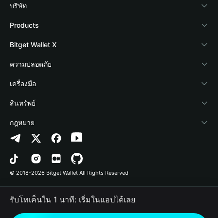
บริษัท
เกี่ยวกับ Bitget Wallet
Products
Blog
Crypto Card
Bitget Wallet X
Academy
Stablecoin Earn
นักพัฒนา
ความปลอดภัย
ข่าวสารด้านคริปโต
Payfi Crypto
เชื่อมต่อ Wallet
Protection Fund
เครื่องมือ
ศูนย์ช่วยเหลือ
Crypto Swap API
Bitget Wallet Pay
เทคโนโลยีความปลอดภัย
ซื้อคริปโต
สินทรัพย์
ติดต่อเรา
Altcoin Season Index
ลิสต์โปรเจกต์
การตรวจจับการอนุญาต
Arbitrum
กฎหมาย
ทรัพยากรข้อมูลของแบรนด์
Prediction Markets
การตรวจจับสัญญา
Avalanche
นโยบายความเป็นส่วนตัว
อาชีพ
DApp
การโอนเป็นชุด
Bitcoin
ข้อตกลงในการใช้บริการ
© 2018-2026 Bitget Wallet All Rights Reserved
การยืนยันช่องทางอย่างเป็นทางการ
Trade
BNB Chain
Risk Disclosure
รับโทเค็นใน 1 นาที: เริ่มในแอปได้เลย
RWA
Polygon