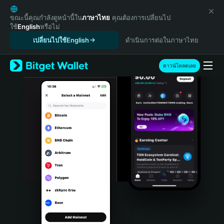
English
日本語
ขณะนี้คุณกำลังดูหน้านี้ใน
ภาษาไทย
คุณต้องการเปลี่ยนไป
ใช้
English
หรือไม่
Tiếng Việt
เปลี่ยนไปใช้English
ดำเนินการต่อในภาษาไทย
Русский
Español (Latinoamérica)
Türkçe
ดาวน์โหลดเลย
Italiano
Français
Deutsch
简体中文
繁體中文
Português (Portugal)
Bahasa Indonesia
ภาษาไทย
हिन्दी
বাংলা
Español
Português (Brasil)
Español (Argentina)