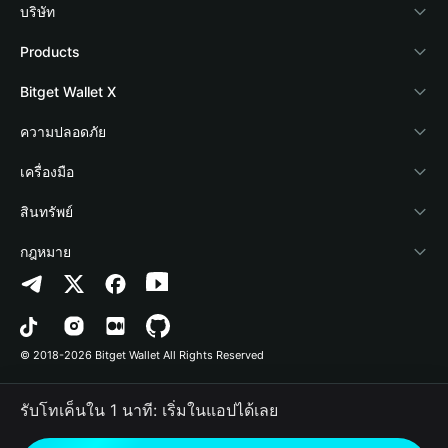
บริษัท
เกี่ยวกับ Bitget Wallet
Products
Blog
Crypto Card
Bitget Wallet X
Academy
Stablecoin Earn
นักพัฒนา
ความปลอดภัย
ข่าวสารด้านคริปโต
Payfi Crypto
เชื่อมต่อ Wallet
Protection Fund
เครื่องมือ
ศูนย์ช่วยเหลือ
Crypto Swap API
Bitget Wallet Pay
เทคโนโลยีความปลอดภัย
ซื้อคริปโต
สินทรัพย์
ติดต่อเรา
Altcoin Season Index
ลิสต์โปรเจกต์
การตรวจจับการอนุญาต
Arbitrum
กฎหมาย
ทรัพยากรข้อมูลของแบรนด์
Prediction Markets
การตรวจจับสัญญา
Avalanche
นโยบายความเป็นส่วนตัว
อาชีพ
DApp
การโอนเป็นชุด
Bitcoin
ข้อตกลงในการใช้บริการ
© 2018-2026 Bitget Wallet All Rights Reserved
การยืนยันช่องทางอย่างเป็นทางการ
Trade
BNB Chain
Risk Disclosure
รับโทเค็นใน 1 นาที: เริ่มในแอปได้เลย
RWA
Polygon