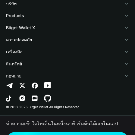
บริษัท
เกี่ยวกับ Bitget Wallet
Products
Blog
Crypto Card
Bitget Wallet X
Academy
Stablecoin Earn
นักพัฒนา
ความปลอดภัย
ข่าวสารด้านคริปโต
Payfi Crypto
เชื่อมต่อ Wallet
Protection Fund
เครื่องมือ
ศูนย์ช่วยเหลือ
Crypto Swap API
Bitget Wallet Pay
เทคโนโลยีความปลอดภัย
ซื้อคริปโต
สินทรัพย์
ติดต่อเรา
Altcoin Season Index
ลิสต์โปรเจกต์
การตรวจจับการอนุญาต
Arbitrum
กฎหมาย
ทรัพยากรข้อมูลของแบรนด์
Prediction Markets
การตรวจจับสัญญา
Avalanche
นโยบายความเป็นส่วนตัว
อาชีพ
DApp
การโอนเป็นชุด
Bitcoin
ข้อตกลงในการใช้บริการ
© 2018-2026 Bitget Wallet All Rights Reserved
การยืนยันช่องทางอย่างเป็นทางการ
Trade
BNB Chain
Risk Disclosure
ทำความเข้าใจโทเค็นในหนึ่งนาที เริ่มต้นได้เลยในแอป
RWA
Polygon