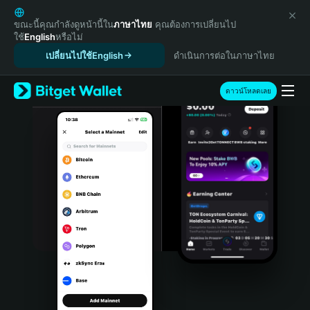
English
日本語
ขณะนี้คุณกำลังดูหน้านี้ใน
ภาษาไทย
คุณต้องการเปลี่ยนไป
ใช้
English
หรือไม่
Tiếng Việt
เปลี่ยนไปใช้English
ดำเนินการต่อในภาษาไทย
Русский
Español (Latinoamérica)
Türkçe
ดาวน์โหลดเลย
Italiano
Français
Deutsch
简体中文
繁體中文
Português (Portugal)
Bahasa Indonesia
ภาษาไทย
हिन्दी
বাংলা
Español
Português (Brasil)
Español (Argentina)