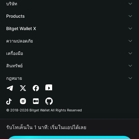
บริษัท
เกี่ยวกับ Bitget Wallet
Products
Blog
Crypto Card
Bitget Wallet X
Academy
Stablecoin Earn
นักพัฒนา
ความปลอดภัย
ข่าวสารด้านคริปโต
Payfi Crypto
เชื่อมต่อ Wallet
Protection Fund
เครื่องมือ
ศูนย์ช่วยเหลือ
Crypto Swap API
Bitget Wallet Pay
เทคโนโลยีความปลอดภัย
ซื้อคริปโต
สินทรัพย์
ติดต่อเรา
Altcoin Season Index
ลิสต์โปรเจกต์
การตรวจจับการอนุญาต
Arbitrum
กฎหมาย
ทรัพยากรข้อมูลของแบรนด์
Prediction Markets
การตรวจจับสัญญา
Avalanche
นโยบายความเป็นส่วนตัว
อาชีพ
DApp
การโอนเป็นชุด
Bitcoin
ข้อตกลงในการใช้บริการ
© 2018-2026 Bitget Wallet All Rights Reserved
การยืนยันช่องทางอย่างเป็นทางการ
Trade
BNB Chain
Risk Disclosure
รับโทเค็นใน 1 นาที: เริ่มในแอปได้เลย
RWA
Polygon