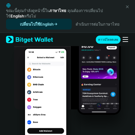
English
日本語
ขณะนี้คุณกำลังดูหน้านี้ใน
ภาษาไทย
คุณต้องการเปลี่ยนไป
ใช้
English
หรือไม่
Tiếng Việt
เปลี่ยนไปใช้English
ดำเนินการต่อในภาษาไทย
Русский
Español (Latinoamérica)
Türkçe
ดาวน์โหลดเลย
Italiano
Français
Deutsch
简体中文
繁體中文
Português (Portugal)
Bahasa Indonesia
ภาษาไทย
हिन्दी
বাংলা
Español
Português (Brasil)
Español (Argentina)