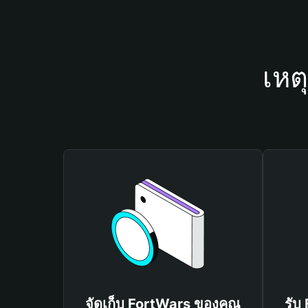
เหต
จัดเก็บ FortWars ของคุณ
รับ