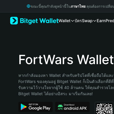
English
ขณะนี้คุณกำลังดูหน้านี้ใน
ภาษาไทย
คุณต้องการเปลี่ย
日本語
Tiếng Việt
Wallet
บัตร
Swap
Earn
Pred
Русский
Español (Latinoamérica)
Türkçe
Italiano
Français
Deutsch
FortWars Wallet
简体中文
繁體中文
Português (Portugal)
หากกำลังมองหา Wallet สำหรับคริปโตที่เชื่อถือได้และป
Bahasa Indonesia
FortWars ของคุณอยู่ Bitget Wallet ก็เป็นตัวเลือกที่ดีท
ภาษาไทย
รับความไว้วางใจจากผู้ใช้ 40 ล้านคน ให้คุณสำรวจโ
हिन्दी
Bitget Wallet ได้อย่างอิสระ มาเริ่มกันเลย!
বাংলা
Español
Português (Brasil)
Español (Argentina)