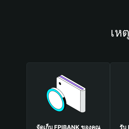
เหต
จัดเก็บ FPIBANK ของคุณ
รับ