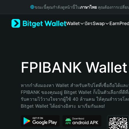
English
ขณะนี้คุณกำลังดูหน้านี้ใน
ภาษาไทย
คุณต้องการเปลี่ย
日本語
Tiếng Việt
Wallet
บัตร
Swap
Earn
Pred
Русский
Español (Latinoamérica)
Türkçe
Italiano
Français
Deutsch
FPIBANK Wallet
简体中文
繁體中文
Português (Portugal)
หากกำลังมองหา Wallet สำหรับคริปโตที่เชื่อถือได้และป
Bahasa Indonesia
FPIBANK ของคุณอยู่ Bitget Wallet ก็เป็นตัวเลือกที่ดีที
ภาษาไทย
รับความไว้วางใจจากผู้ใช้ 40 ล้านคน ให้คุณสำรวจโ
हिन्दी
Bitget Wallet ได้อย่างอิสระ มาเริ่มกันเลย!
বাংলা
Español
Português (Brasil)
Español (Argentina)