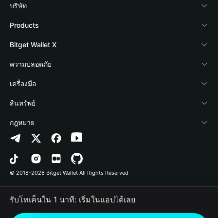
บริษัท
เกี่ยวกับ Bitget Wallet
Products
Blog
Crypto Card
Bitget Wallet X
Academy
Stablecoin Earn
นักพัฒนา
ความปลอดภัย
ข่าวสารด้านคริปโต
Payfi Crypto
เชื่อมต่อ Wallet
Protection Fund
เครื่องมือ
ศูนย์ช่วยเหลือ
Crypto Swap API
Bitget Wallet Pay
เทคโนโลยีความปลอดภัย
ซื้อคริปโต
สินทรัพย์
ติดต่อเรา
Altcoin Season Index
ลิสต์โปรเจกต์
การตรวจจับการอนุญาต
Arbitrum
กฎหมาย
ทรัพยากรข้อมูลของแบรนด์
Prediction Markets
การตรวจจับสัญญา
Avalanche
นโยบายความเป็นส่วนตัว
อาชีพ
DApp
การโอนเป็นชุด
Bitcoin
ข้อตกลงในการใช้บริการ
© 2018-2026 Bitget Wallet All Rights Reserved
การยืนยันช่องทางอย่างเป็นทางการ
Trade
BNB Chain
Risk Disclosure
รับโทเค็นใน 1 นาที: เริ่มในแอปได้เลย
RWA
Polygon