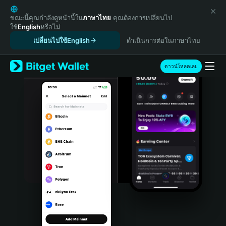
English
日本語
ขณะนี้คุณกำลังดูหน้านี้ใน
ภาษาไทย
คุณต้องการเปลี่ยนไป
ใช้
English
หรือไม่
Tiếng Việt
เปลี่ยนไปใช้English
ดำเนินการต่อในภาษาไทย
Русский
Español (Latinoamérica)
Türkçe
ดาวน์โหลดเลย
Italiano
Français
Deutsch
简体中文
繁體中文
Português (Portugal)
Bahasa Indonesia
ภาษาไทย
हिन्दी
বাংলা
Español
Português (Brasil)
Español (Argentina)