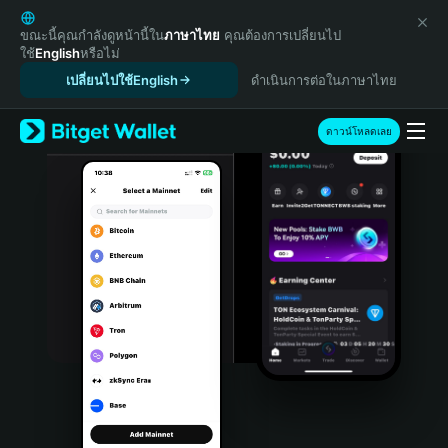
English
日本語
ขณะนี้คุณกำลังดูหน้านี้ใน
ภาษาไทย
คุณต้องการเปลี่ยนไป
ใช้
English
หรือไม่
Tiếng Việt
เปลี่ยนไปใช้English
ดำเนินการต่อในภาษาไทย
Русский
Español (Latinoamérica)
Türkçe
ดาวน์โหลดเลย
Italiano
Français
Deutsch
简体中文
繁體中文
Português (Portugal)
Bahasa Indonesia
ภาษาไทย
हिन्दी
বাংলা
Español
Português (Brasil)
Español (Argentina)