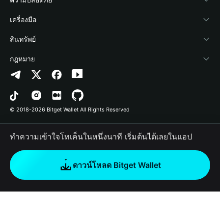
ข่าวสารด้านคริปโต
Payfi Crypto
เชื่อมต่อ Wallet
Protection Fund
เครื่องมือ
ศูนย์ช่วยเหลือ
Crypto Swap API
Bitget Wallet Pay
เทคโนโลยีความปลอดภัย
ซื้อคริปโต
สินทรัพย์
ติดต่อเรา
Altcoin Season Index
ลิสต์โปรเจกต์
การตรวจจับการอนุญาต
Arbitrum
กฎหมาย
ทรัพยากรข้อมูลของแบรนด์
Prediction Markets
การตรวจจับสัญญา
Avalanche
นโยบายความเป็นส่วนตัว
อาชีพ
DApp
การโอนเป็นชุด
Bitcoin
ข้อตกลงในการใช้บริการ
© 2018-2026 Bitget Wallet All Rights Reserved
การยืนยันช่องทางอย่างเป็นทางการ
Trade
BNB Chain
Risk Disclosure
ทำความเข้าใจโทเค็นในหนึ่งนาที เริ่มต้นได้เลยในแอป
RWA
Polygon
How to Buy Crypto
ดาวน์โหลด Bitget Wallet