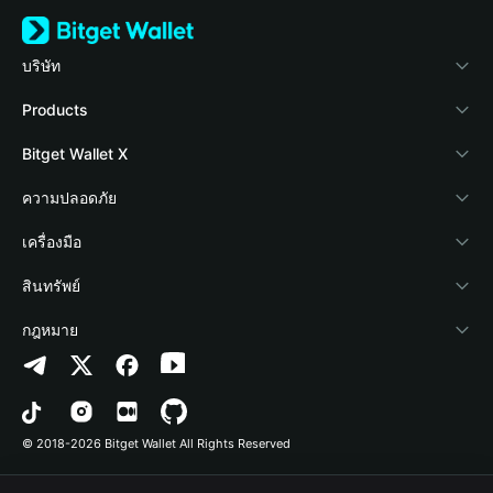
บริษัท
เกี่ยวกับ Bitget Wallet
Products
Blog
Crypto Card
Bitget Wallet X
Academy
Stablecoin Earn
นักพัฒนา
ความปลอดภัย
ข่าวสารด้านคริปโต
Payfi Crypto
เชื่อมต่อ Wallet
Protection Fund
เครื่องมือ
ศูนย์ช่วยเหลือ
Crypto Swap API
Bitget Wallet Pay
เทคโนโลยีความปลอดภัย
ซื้อคริปโต
สินทรัพย์
ติดต่อเรา
Altcoin Season Index
ลิสต์โปรเจกต์
การตรวจจับการอนุญาต
Arbitrum
กฎหมาย
ทรัพยากรข้อมูลของแบรนด์
Prediction Markets
การตรวจจับสัญญา
Avalanche
นโยบายความเป็นส่วนตัว
อาชีพ
DApp
การโอนเป็นชุด
Bitcoin
ข้อตกลงในการใช้บริการ
© 2018-2026 Bitget Wallet All Rights Reserved
การยืนยันช่องทางอย่างเป็นทางการ
Trade
BNB Chain
Risk Disclosure