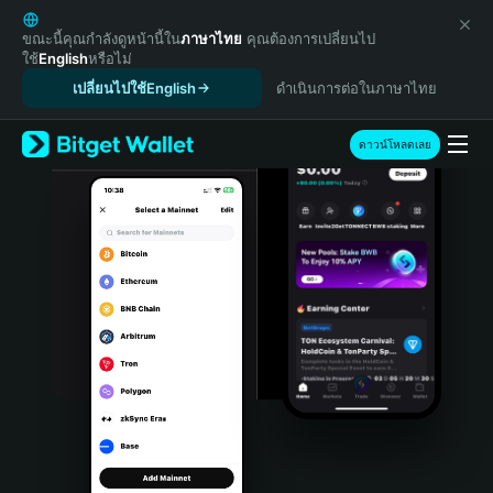
English
日本語
ขณะนี้คุณกำลังดูหน้านี้ใน
ภาษาไทย
คุณต้องการเปลี่ยนไป
ใช้
English
หรือไม่
Tiếng Việt
เปลี่ยนไปใช้English
ดำเนินการต่อในภาษาไทย
Русский
Español (Latinoamérica)
Türkçe
ดาวน์โหลดเลย
Italiano
Français
Deutsch
简体中文
繁體中文
Português (Portugal)
Bahasa Indonesia
ภาษาไทย
हिन्दी
বাংলা
Español
Português (Brasil)
Español (Argentina)