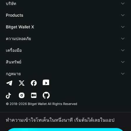
บริษัท
เกี่ยวกับ Bitget Wallet
Products
Blog
Crypto Card
Bitget Wallet X
Academy
Stablecoin Earn
นักพัฒนา
ความปลอดภัย
ข่าวสารด้านคริปโต
Payfi Crypto
เชื่อมต่อ Wallet
Protection Fund
เครื่องมือ
ศูนย์ช่วยเหลือ
Crypto Swap API
Bitget Wallet Pay
เทคโนโลยีความปลอดภัย
ซื้อคริปโต
สินทรัพย์
ติดต่อเรา
Altcoin Season Index
ลิสต์โปรเจกต์
การตรวจจับการอนุญาต
Arbitrum
กฎหมาย
ทรัพยากรข้อมูลของแบรนด์
Prediction Markets
การตรวจจับสัญญา
Avalanche
นโยบายความเป็นส่วนตัว
อาชีพ
DApp
การโอนเป็นชุด
Bitcoin
ข้อตกลงในการใช้บริการ
© 2018-2026 Bitget Wallet All Rights Reserved
การยืนยันช่องทางอย่างเป็นทางการ
Trade
BNB Chain
Risk Disclosure
ทำความเข้าใจโทเค็นในหนึ่งนาที เริ่มต้นได้เลยในแอป
RWA
Polygon