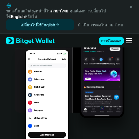
English
日本語
ขณะนี้คุณกำลังดูหน้านี้ใน
ภาษาไทย
คุณต้องการเปลี่ยนไป
ใช้
English
หรือไม่
Tiếng Việt
เปลี่ยนไปใช้English
ดำเนินการต่อในภาษาไทย
Русский
Español (Latinoamérica)
Türkçe
ดาวน์โหลดเลย
Italiano
Français
Deutsch
简体中文
繁體中文
Português (Portugal)
Bahasa Indonesia
ภาษาไทย
हिन्दी
বাংলা
Español
Português (Brasil)
Español (Argentina)