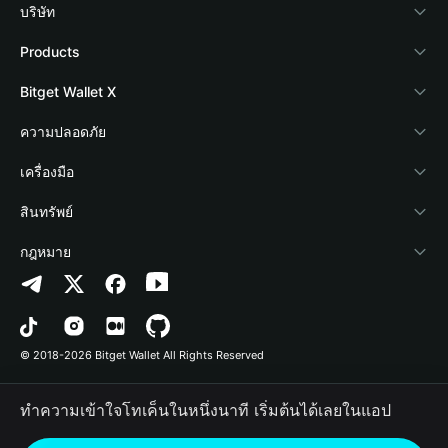
บริษัท
เกี่ยวกับ Bitget Wallet
Products
Blog
Crypto Card
Bitget Wallet X
Academy
Stablecoin Earn
นักพัฒนา
ความปลอดภัย
ข่าวสารด้านคริปโต
Payfi Crypto
เชื่อมต่อ Wallet
Protection Fund
เครื่องมือ
ศูนย์ช่วยเหลือ
Crypto Swap API
Bitget Wallet Pay
เทคโนโลยีความปลอดภัย
ซื้อคริปโต
สินทรัพย์
ติดต่อเรา
Altcoin Season Index
ลิสต์โปรเจกต์
การตรวจจับการอนุญาต
Arbitrum
กฎหมาย
ทรัพยากรข้อมูลของแบรนด์
Prediction Markets
การตรวจจับสัญญา
Avalanche
นโยบายความเป็นส่วนตัว
อาชีพ
DApp
การโอนเป็นชุด
Bitcoin
ข้อตกลงในการใช้บริการ
© 2018-2026 Bitget Wallet All Rights Reserved
การยืนยันช่องทางอย่างเป็นทางการ
Trade
BNB Chain
Risk Disclosure
ทำความเข้าใจโทเค็นในหนึ่งนาที เริ่มต้นได้เลยในแอป
RWA
Polygon