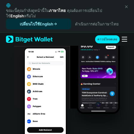
English
日本語
ขณะนี้คุณกำลังดูหน้านี้ใน
ภาษาไทย
คุณต้องการเปลี่ยนไป
ใช้
English
หรือไม่
Tiếng Việt
เปลี่ยนไปใช้English
ดำเนินการต่อในภาษาไทย
Русский
Español (Latinoamérica)
Türkçe
ดาวน์โหลดเลย
Italiano
Français
Deutsch
简体中文
繁體中文
Português (Portugal)
Bahasa Indonesia
ภาษาไทย
हिन्दी
বাংলা
Español
Português (Brasil)
Español (Argentina)