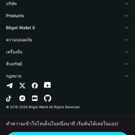
บริษัท
เกี่ยวกับ Bitget Wallet
Products
Blog
Crypto Card
Bitget Wallet X
Academy
Stablecoin Earn
นักพัฒนา
ความปลอดภัย
ข่าวสารด้านคริปโต
Payfi Crypto
เชื่อมต่อ Wallet
Protection Fund
เครื่องมือ
ศูนย์ช่วยเหลือ
Crypto Swap API
Bitget Wallet Pay
เทคโนโลยีความปลอดภัย
ซื้อคริปโต
สินทรัพย์
ติดต่อเรา
Altcoin Season Index
ลิสต์โปรเจกต์
การตรวจจับการอนุญาต
Arbitrum
กฎหมาย
ทรัพยากรข้อมูลของแบรนด์
Prediction Markets
การตรวจจับสัญญา
Avalanche
นโยบายความเป็นส่วนตัว
อาชีพ
DApp
การโอนเป็นชุด
Bitcoin
ข้อตกลงในการใช้บริการ
© 2018-2026 Bitget Wallet All Rights Reserved
การยืนยันช่องทางอย่างเป็นทางการ
Trade
BNB Chain
Risk Disclosure
ทำความเข้าใจโทเค็นในหนึ่งนาที เริ่มต้นได้เลยในแอป
RWA
Polygon