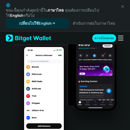
English
日本語
ขณะนี้คุณกำลังดูหน้านี้ใน
ภาษาไทย
คุณต้องการเปลี่ยนไป
ใช้
English
หรือไม่
Tiếng Việt
เปลี่ยนไปใช้English
ดำเนินการต่อในภาษาไทย
Русский
Español (Latinoamérica)
Türkçe
ดาวน์โหลดเลย
Italiano
Français
Deutsch
简体中文
繁體中文
Português (Portugal)
Bahasa Indonesia
ภาษาไทย
हिन्दी
বাংলা
Español
Português (Brasil)
Español (Argentina)