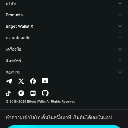
บริษัท
เกี่ยวกับ Bitget Wallet
Products
Blog
Crypto Card
Bitget Wallet X
Academy
Stablecoin Earn
นักพัฒนา
ความปลอดภัย
ข่าวสารด้านคริปโต
Payfi Crypto
เชื่อมต่อ Wallet
Protection Fund
เครื่องมือ
ศูนย์ช่วยเหลือ
Crypto Swap API
Bitget Wallet Pay
เทคโนโลยีความปลอดภัย
ซื้อคริปโต
สินทรัพย์
ติดต่อเรา
Altcoin Season Index
ลิสต์โปรเจกต์
การตรวจจับการอนุญาต
Arbitrum
กฎหมาย
ทรัพยากรข้อมูลของแบรนด์
Prediction Markets
การตรวจจับสัญญา
Avalanche
นโยบายความเป็นส่วนตัว
อาชีพ
DApp
การโอนเป็นชุด
Bitcoin
ข้อตกลงในการใช้บริการ
© 2018-2026 Bitget Wallet All Rights Reserved
การยืนยันช่องทางอย่างเป็นทางการ
Trade
BNB Chain
Risk Disclosure
ทำความเข้าใจโทเค็นในหนึ่งนาที เริ่มต้นได้เลยในแอป
RWA
Polygon