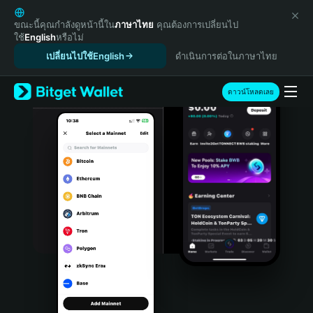
English
日本語
ขณะนี้คุณกำลังดูหน้านี้ใน
ภาษาไทย
คุณต้องการเปลี่ยนไป
ใช้
English
หรือไม่
Tiếng Việt
เปลี่ยนไปใช้English
ดำเนินการต่อในภาษาไทย
Русский
Español (Latinoamérica)
Türkçe
ดาวน์โหลดเลย
Italiano
Français
Deutsch
简体中文
繁體中文
Português (Portugal)
Bahasa Indonesia
ภาษาไทย
हिन्दी
বাংলা
Español
Português (Brasil)
Español (Argentina)