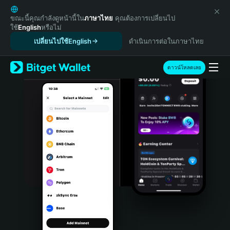
English
日本語
ขณะนี้คุณกำลังดูหน้านี้ใน
ภาษาไทย
คุณต้องการเปลี่ยนไป
ใช้
English
หรือไม่
Tiếng Việt
เปลี่ยนไปใช้English
ดำเนินการต่อในภาษาไทย
Русский
Español (Latinoamérica)
Türkçe
ดาวน์โหลดเลย
Italiano
Français
Deutsch
简体中文
繁體中文
Português (Portugal)
Bahasa Indonesia
ภาษาไทย
हिन्दी
বাংলা
Español
Português (Brasil)
Español (Argentina)