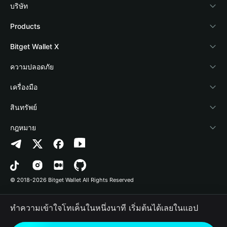
บริษัท
เกี่ยวกับ Bitget Wallet
Products
Blog
Crypto Card
Bitget Wallet X
Academy
Stablecoin Earn
นักพัฒนา
ความปลอดภัย
ข่าวสารด้านคริปโต
Payfi Crypto
เชื่อมต่อ Wallet
Protection Fund
เครื่องมือ
ศูนย์ช่วยเหลือ
Crypto Swap API
Bitget Wallet Pay
เทคโนโลยีความปลอดภัย
ซื้อคริปโต
สินทรัพย์
ติดต่อเรา
Altcoin Season Index
ลิสต์โปรเจกต์
การตรวจจับการอนุญาต
Arbitrum
กฎหมาย
ทรัพยากรข้อมูลของแบรนด์
Prediction Markets
การตรวจจับสัญญา
Avalanche
นโยบายความเป็นส่วนตัว
อาชีพ
DApp
การโอนเป็นชุด
Bitcoin
ข้อตกลงในการใช้บริการ
© 2018-2026 Bitget Wallet All Rights Reserved
การยืนยันช่องทางอย่างเป็นทางการ
Trade
BNB Chain
Risk Disclosure
ทำความเข้าใจโทเค็นในหนึ่งนาที เริ่มต้นได้เลยในแอป
RWA
Polygon