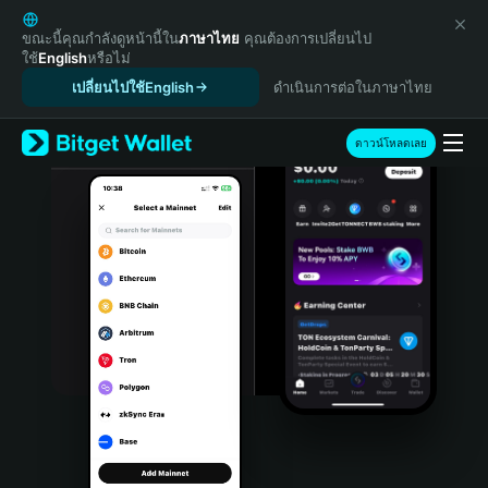
English
日本語
ขณะนี้คุณกำลังดูหน้านี้ใน
ภาษาไทย
คุณต้องการเปลี่ยนไป
ใช้
English
หรือไม่
Tiếng Việt
เปลี่ยนไปใช้English
ดำเนินการต่อในภาษาไทย
Русский
Español (Latinoamérica)
Türkçe
ดาวน์โหลดเลย
Italiano
Français
Deutsch
简体中文
繁體中文
Português (Portugal)
Bahasa Indonesia
ภาษาไทย
हिन्दी
বাংলা
Español
Português (Brasil)
Español (Argentina)