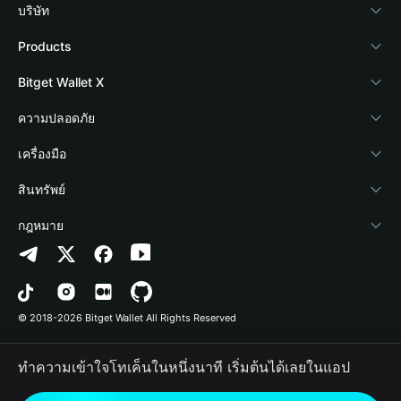
บริษัท
เกี่ยวกับ Bitget Wallet
Products
Blog
Crypto Card
Bitget Wallet X
Academy
Stablecoin Earn
นักพัฒนา
ความปลอดภัย
ข่าวสารด้านคริปโต
Payfi Crypto
เชื่อมต่อ Wallet
Protection Fund
เครื่องมือ
ศูนย์ช่วยเหลือ
Crypto Swap API
Bitget Wallet Pay
เทคโนโลยีความปลอดภัย
ซื้อคริปโต
สินทรัพย์
ติดต่อเรา
Altcoin Season Index
ลิสต์โปรเจกต์
การตรวจจับการอนุญาต
Arbitrum
กฎหมาย
ทรัพยากรข้อมูลของแบรนด์
Prediction Markets
การตรวจจับสัญญา
Avalanche
นโยบายความเป็นส่วนตัว
อาชีพ
DApp
การโอนเป็นชุด
Bitcoin
ข้อตกลงในการใช้บริการ
© 2018-2026 Bitget Wallet All Rights Reserved
การยืนยันช่องทางอย่างเป็นทางการ
Trade
BNB Chain
Risk Disclosure
ทำความเข้าใจโทเค็นในหนึ่งนาที เริ่มต้นได้เลยในแอป
RWA
Polygon