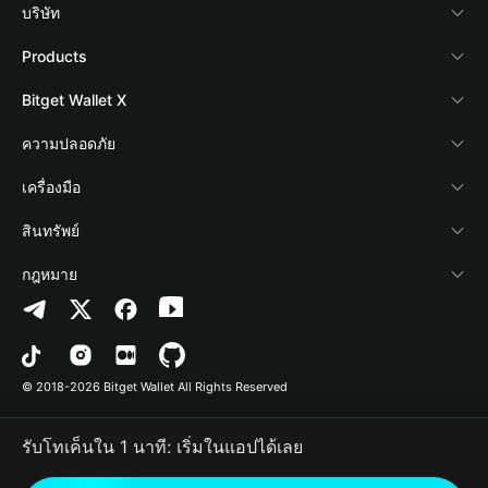
บริษัท
เกี่ยวกับ Bitget Wallet
Products
Blog
Crypto Card
Bitget Wallet X
Academy
Stablecoin Earn
นักพัฒนา
ความปลอดภัย
ข่าวสารด้านคริปโต
Payfi Crypto
เชื่อมต่อ Wallet
Protection Fund
เครื่องมือ
ศูนย์ช่วยเหลือ
Crypto Swap API
Bitget Wallet Pay
เทคโนโลยีความปลอดภัย
ซื้อคริปโต
สินทรัพย์
ติดต่อเรา
Altcoin Season Index
ลิสต์โปรเจกต์
การตรวจจับการอนุญาต
Arbitrum
กฎหมาย
ทรัพยากรข้อมูลของแบรนด์
Prediction Markets
การตรวจจับสัญญา
Avalanche
นโยบายความเป็นส่วนตัว
อาชีพ
DApp
การโอนเป็นชุด
Bitcoin
ข้อตกลงในการใช้บริการ
© 2018-2026 Bitget Wallet All Rights Reserved
การยืนยันช่องทางอย่างเป็นทางการ
Trade
BNB Chain
Risk Disclosure
รับโทเค็นใน 1 นาที: เริ่มในแอปได้เลย
RWA
Polygon