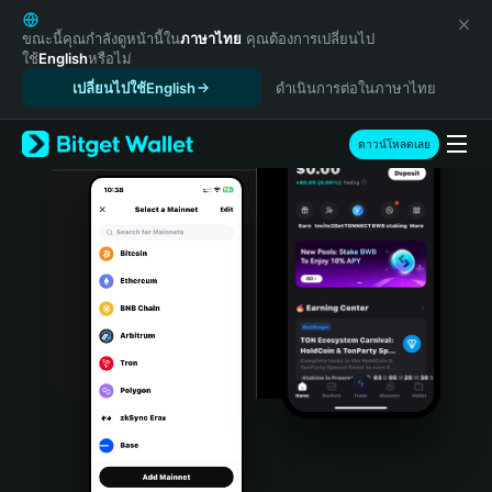
English
日本語
ขณะนี้คุณกำลังดูหน้านี้ใน
ภาษาไทย
คุณต้องการเปลี่ยนไป
ใช้
English
หรือไม่
Tiếng Việt
เปลี่ยนไปใช้English
ดำเนินการต่อในภาษาไทย
Русский
Español (Latinoamérica)
Türkçe
ดาวน์โหลดเลย
Italiano
Français
Deutsch
简体中文
繁體中文
Português (Portugal)
Bahasa Indonesia
ภาษาไทย
हिन्दी
বাংলা
Español
Português (Brasil)
Español (Argentina)