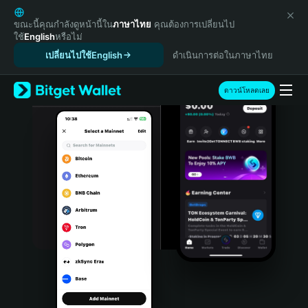
English
日本語
ขณะนี้คุณกำลังดูหน้านี้ใน
ภาษาไทย
คุณต้องการเปลี่ยนไป
ใช้
English
หรือไม่
Tiếng Việt
เปลี่ยนไปใช้English
ดำเนินการต่อในภาษาไทย
Русский
Español (Latinoamérica)
Türkçe
ดาวน์โหลดเลย
Italiano
Français
Deutsch
简体中文
繁體中文
Português (Portugal)
Bahasa Indonesia
ภาษาไทย
हिन्दी
বাংলা
Español
Português (Brasil)
Español (Argentina)