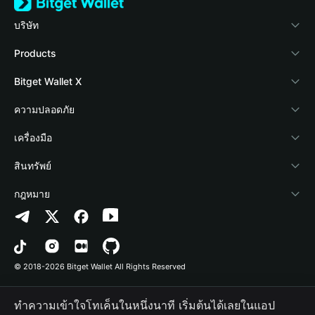
บริษัท
เกี่ยวกับ Bitget Wallet
Products
Blog
Crypto Card
Bitget Wallet X
Academy
Stablecoin Earn
นักพัฒนา
ความปลอดภัย
ข่าวสารด้านคริปโต
Payfi Crypto
เชื่อมต่อ Wallet
Protection Fund
เครื่องมือ
ศูนย์ช่วยเหลือ
Crypto Swap API
Bitget Wallet Pay
เทคโนโลยีความปลอดภัย
ซื้อคริปโต
สินทรัพย์
ติดต่อเรา
Altcoin Season Index
ลิสต์โปรเจกต์
การตรวจจับการอนุญาต
Arbitrum
กฎหมาย
ทรัพยากรข้อมูลของแบรนด์
Prediction Markets
การตรวจจับสัญญา
Avalanche
นโยบายความเป็นส่วนตัว
อาชีพ
DApp
การโอนเป็นชุด
Bitcoin
ข้อตกลงในการใช้บริการ
© 2018-2026 Bitget Wallet All Rights Reserved
การยืนยันช่องทางอย่างเป็นทางการ
Trade
BNB Chain
Risk Disclosure
ทำความเข้าใจโทเค็นในหนึ่งนาที เริ่มต้นได้เลยในแอป
RWA
Polygon